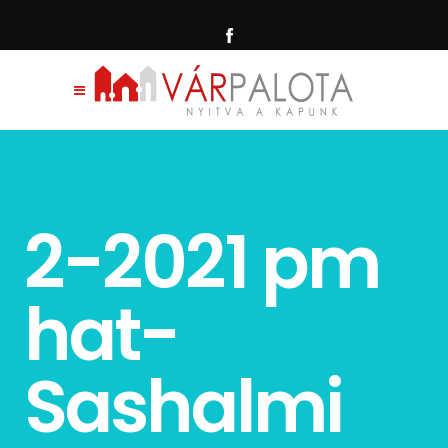
2-2021 pm
hat-
Sashalmi