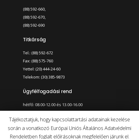
(88) 592-660,
(88) 592-670,
(88) 592-690
Titkárság
Tel.: (88) 592-672
Fax: (88) 575-760
Yettel: (20) 444-24-60
Telekom: (30) 385-9873
Ügyfélfogadási rend
hétfő: 08.00-12.00 és 13.00-16.00
szerda: 08.00-12.00 és 13.00-17.00
Tájékoztatjuk, hogy kapcsolattartási adatainak kezelése
során a vonatkozó Európai Uniós Általános Adatvédelmi
Nagy kontraszt váltása
Betűméret váltása
Rendeletben foglalt előírásoknak megfelelően járunk el.