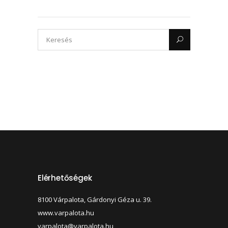
Elérhetőségek
8100 Várpalota, Gárdonyi Géza u. 39.
www.varpalota.hu
varpalota@varpalota.hu