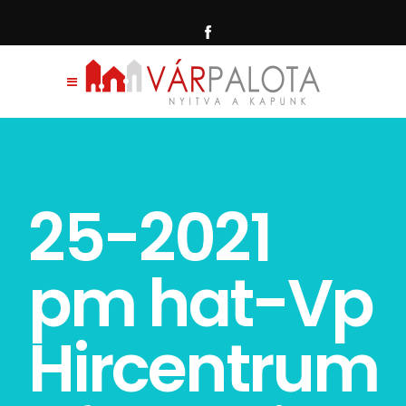
25-2021
pm hat-Vp
Hircentrum