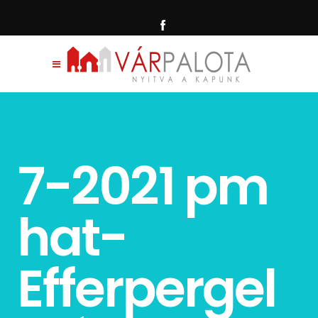
7-2021 pm
hat-
Efferpergel