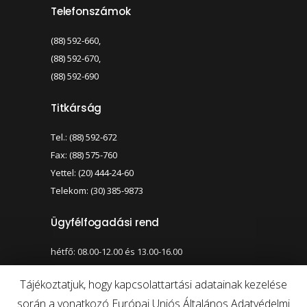
Telefonszámok
(88) 592-660,
(88) 592-670,
(88) 592-690
Titkárság
Tel.: (88) 592-672
Fax: (88) 575-760
Yettel: (20) 444-24-60
Telekom: (30) 385-9873
Ügyfélfogadási rend
hétfő: 08.00-12.00 és 13.00-16.00
szerda: 08.00-12.00 és 13.00-17.00
Tájékoztatjuk, hogy kapcsolattartási adatainak kezelése
során a vonatkozó Európai Uniós Általános Adatvédelmi
Nagy kontraszt váltása