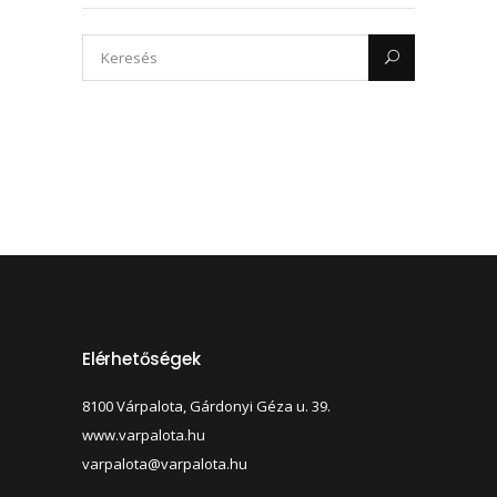
Elérhetőségek
8100 Várpalota, Gárdonyi Géza u. 39.
www.varpalota.hu
varpalota@varpalota.hu