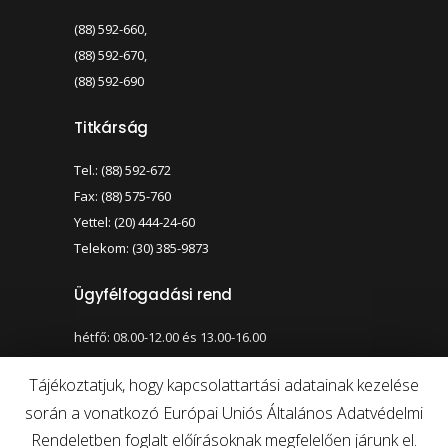
(88) 592-660,
(88) 592-670,
(88) 592-690
Titkárság
Tel.: (88) 592-672
Fax: (88) 575-760
Yettel: (20) 444-24-60
Telekom: (30) 385-9873
Ügyfélfogadási rend
hétfő: 08.00-12.00 és 13.00-16.00
szerda: 08.00-12.00 és 13.00-17.00
Tájékoztatjuk, hogy kapcsolattartási adatainak kezelése
során a vonatkozó Európai Uniós Általános Adatvédelmi
Nagy kontraszt váltása
Betűméret váltása
Rendeletben foglalt előírásoknak megfelelően járunk el.