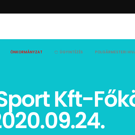
ÖNKORMÁNYZAT
ÜGYINTÉZÉS
POLGÁRMESTERI HIV
Sport Kft-Fők
020.09.24.