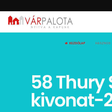
KEZDŐLAP
HASZNOS
58 Thury 
kivonat-2