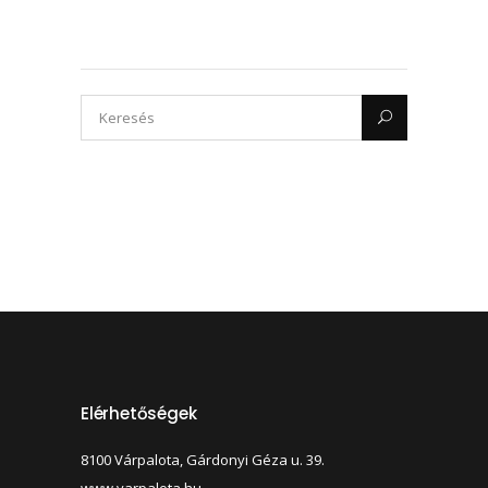
Elérhetőségek
8100 Várpalota, Gárdonyi Géza u. 39.