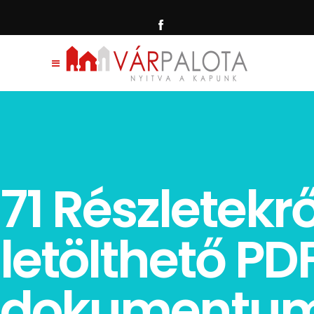
71 Részletekrő
letölthető PD
dokumentu