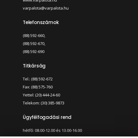
www.varpalota.hu
varpalota@varpalota.hu
Telefonszámok
(88) 592-660,
(88) 592-670,
(88) 592-690
Titkárság
Tel.: (88) 592-672
Fax: (88) 575-760
Yettel: (20) 444-24-60
Telekom: (30) 385-9873
Ügyfélfogadási rend
hétfő: 08.00-12.00 és 13.00-16.00