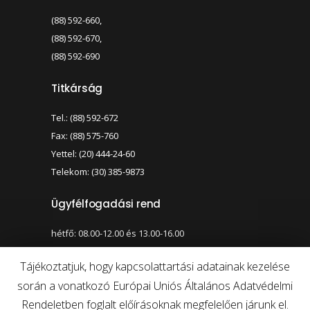
(88) 592-660,
(88) 592-670,
(88) 592-690
Titkárság
Tel.: (88) 592-672
Fax: (88) 575-760
Yettel: (20) 444-24-60
Telekom: (30) 385-9873
Ügyfélfogadási rend
hétfő: 08.00-12.00 és 13.00-16.00
szerda: 08.00-12.00 és 13.00-17.00
Tájékoztatjuk, hogy kapcsolattartási adatainak kezelése
során a vonatkozó Európai Uniós Általános Adatvédelmi
Nagy kontraszt váltása
Betűméret váltása
Rendeletben foglalt előírásoknak megfelelően járunk el.