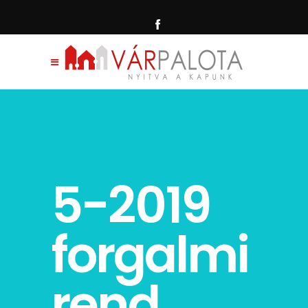
5-2019
forgalmi
rend