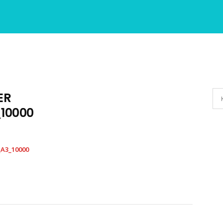
ER
10000
A3_10000