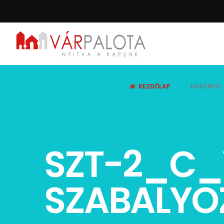
KEZDŐLAP
HASZNOS
SZT-2_C_
SZABALYO