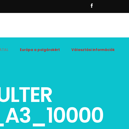
ATAL
Európa a polgárokért
Választási információk
ULTER
_A3_10000