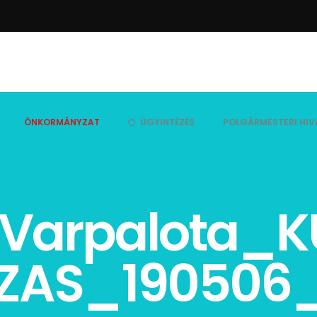
ÖNKORMÁNYZAT
ÜGYINTÉZÉS
POLGÁRMESTERI HIV
Varpalota_K
ZAS_190506