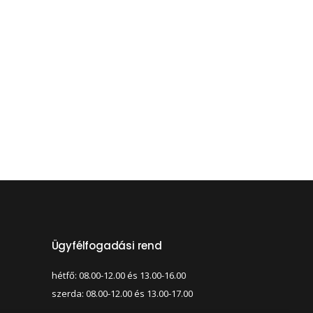
Ügyfélfogadási rend
hétfő: 08.00-12.00 és 13.00-16.00
szerda: 08.00-12.00 és 13.00-17.00