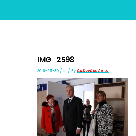
IMG_2598
2019-05-30
In
By
Cs.Kovács Anita