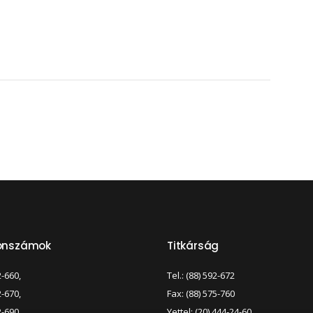
fonszámok
Titkárság
2-660,
Tel.: (88) 592-672
2-670,
Fax: (88) 575-760
2-690
Yettel: (20) 444-24-60