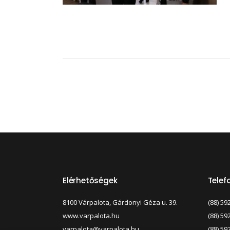
Elérhetőségek
Tele
8100 Várpalota, Gárdonyi Géza u. 39.
(88) 59
www.varpalota.hu
(88) 59
varpalota@varpalota.hu
(88) 59