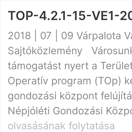
TOP-4.2.1-15-VE1-
2018 | 07 | 09 Várpalot
Sajtóközlemény Városunk 
támogatást nyert a Terület
Operatív program (TOp) ke
gondozási központ felújít
Népjóléti Gondozási Közpon
olvasásának folytatása