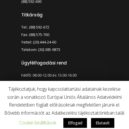
(88) 592-690
Titkárság
Tel.: (88) 592-672
Fax: (88) 575-760
Yettel: (20) 444-24-60
Telekom: (30) 385-9873
Ügyfélfogadási rend
hétfő: 08.00-12.00 és 13.00-16.00
szerda: 08.00-12.00 és 13.00-17.00
Tájékoztatjuk, hogy kapcsolattartási adatainak kezelése
során a vonatkozó Európai Uniós Általános Adatvédelmi
Nagy kontraszt váltása
Betűméret váltása
Rendeletben foglalt előírásoknak megfelelően járunk el.
Bővebb információt az Adatkezelési tájékoztatóinkban talál.
Cookie beállítások
Elfogad
Elutasít