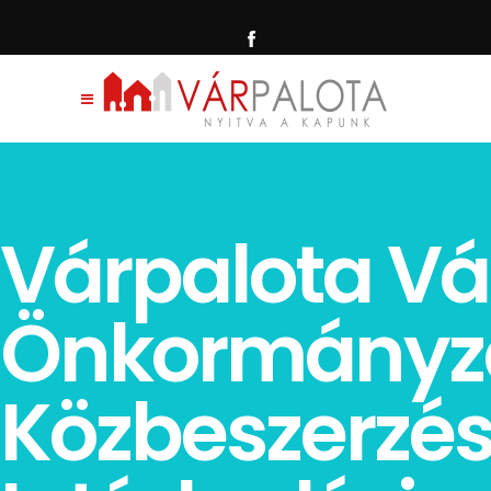
Várpalota Vá
Önkormányz
Közbeszerzés