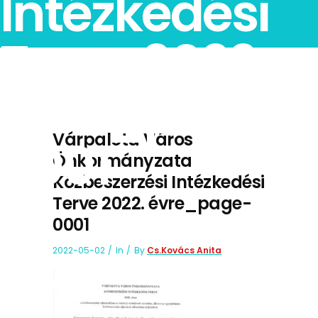
Intézkedési
Terve 2022.
évre_page-
Várpalota Város
0001
Önkormányzata
Közbeszerzési Intézkedési
Terve 2022. évre_page-
0001
2022-05-02
In
By
Cs.Kovács Anita