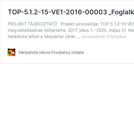
TOP-5.1.2-15-VE1-2016-00003 „Foglalk
PROJEKT TÁJÉKOZTATÓ Projekt azonosítója: TOP-5.1.2-15-VE1-2
megvalósításának időtartama: 2017. július 1.– 2020. május 31. 
hatásköre lefedi a Várpalotai Járás …
TOP-
olvasásának folytatása
5.1.2-
15-
Várpalota város hivatalos oldala
VE1-
2016-
00003
„Foglalkoztatási
együttműködések
a
Várpalotai
Járásban”