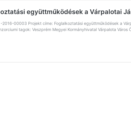
oztatási együttműködések a Várpalotai J
016-00003 Projekt címe: Foglalkoztatási együttműködések a Várpal
Konzorciumi tagok: Veszprém Megyei Kormányhivatal Várpalota Város Ö