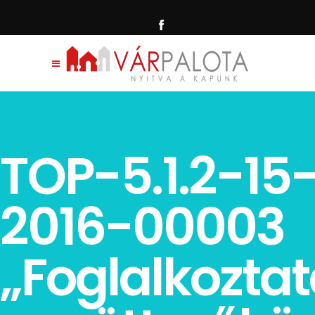
TOP-5.1.2-15
2016-00003
„Foglalkoztat