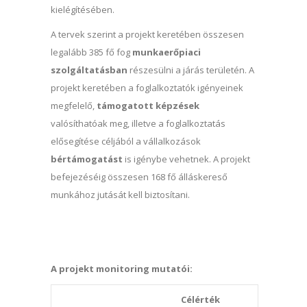
kielégítésében.
A tervek szerint a projekt keretében összesen
legalább 385 fő fog
munkaerőpiaci
szolgáltatásban
részesülni a járás területén. A
projekt keretében a foglalkoztatók igényeinek
megfelelő,
támogatott képzések
valósíthatóak meg, illetve a foglalkoztatás
elősegítése céljából a vállalkozások
bértámogatást
is igénybe vehetnek. A projekt
befejezéséig összesen 168 fő álláskereső
munkához jutását kell biztosítani.
A projekt monitoring mutatói:
Célérték