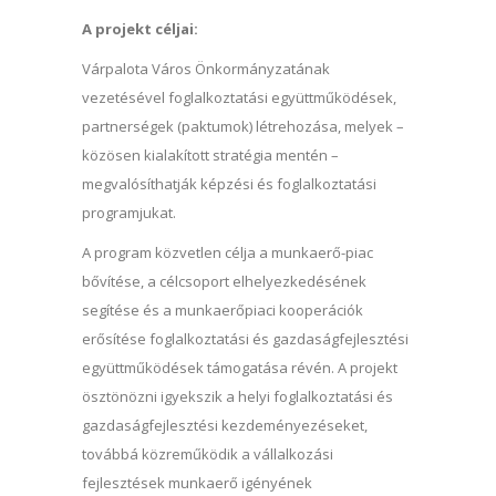
A projekt céljai:
Várpalota Város Önkormányzatának
vezetésével foglalkoztatási együttműködések,
partnerségek (paktumok) létrehozása, melyek –
közösen kialakított stratégia mentén –
megvalósíthatják képzési és foglalkoztatási
programjukat.
A program közvetlen célja a munkaerő-piac
bővítése, a célcsoport elhelyezkedésének
segítése és a munkaerőpiaci kooperációk
erősítése foglalkoztatási és gazdaságfejlesztési
együttműködések támogatása révén. A projekt
ösztönözni igyekszik a helyi foglalkoztatási és
gazdaságfejlesztési kezdeményezéseket,
továbbá közreműködik a vállalkozási
fejlesztések munkaerő igényének