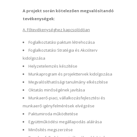
A projekt során kötelezően megvalósítandó
tevékenységek:
A. Főtevékenységhez kapcsolódóan
Foglalkoztatási paktum létrehozása
Foglalkoztatási Stratégia és Akcióterv
kidolgozása
Helyzetelemzés készítése
Munkaprogram és projekttervek kidolgozása
Megvalósíthatósági tanulmány elkészítése
Oktatás minőségének javítása
Munkaerő-piaci, vállalkozásfejlesztési és
munkaerő igényfelmérések elvégzése
Paktumiroda működtetése
Együttműködési megállapodás aláírása
Minősítés megszerzése