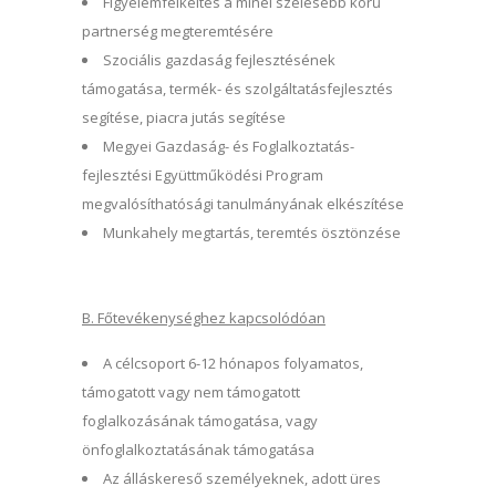
Figyelemfelkeltés a minél szélesebb körű
partnerség megteremtésére
Szociális gazdaság fejlesztésének
támogatása, termék- és szolgáltatásfejlesztés
segítése, piacra jutás segítése
Megyei Gazdaság- és Foglalkoztatás-
fejlesztési Együttműködési Program
megvalósíthatósági tanulmányának elkészítése
Munkahely megtartás, teremtés ösztönzése
B. Főtevékenységhez kapcsolódóan
A célcsoport 6-12 hónapos folyamatos,
támogatott vagy nem támogatott
foglalkozásának támogatása, vagy
önfoglalkoztatásának támogatása
Az álláskereső személyeknek, adott üres