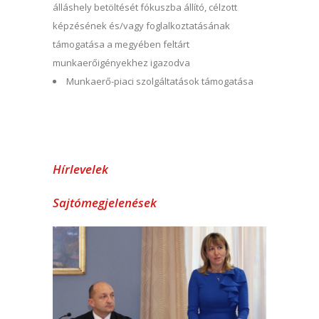
álláshely betöltését fókuszba állító, célzott
képzésének és/vagy foglalkoztatásának
támogatása a megyében feltárt
munkaerőigényekhez igazodva
Munkaerő-piaci szolgáltatások támogatása
Hírlevelek
Sajtómegjelenések