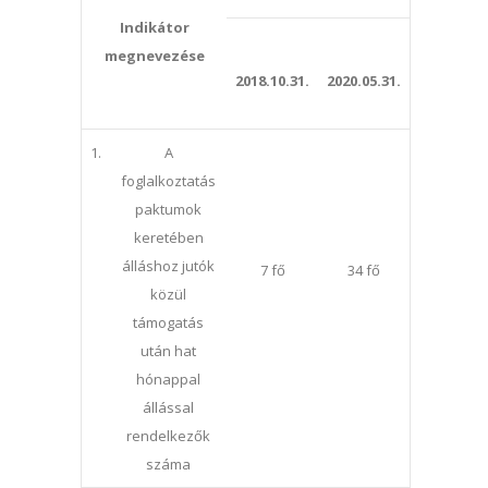
Indikátor
megnevezése
2018.10.31.
2020.05.31.
1.
A
foglalkoztatás
paktumok
keretében
álláshoz jutók
7 fő
34 fő
közül
támogatás
után hat
hónappal
állással
rendelkezők
száma