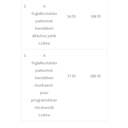
2.
A
foglalkoztatási
34 fő
168 fő
paktumok
keretében
álláshoz jutók
száma
3.
A
foglalkoztatási
paktumok
77 fő
385 fő
keretében
munkaerő-
piaci
programokban
résztvevők
száma