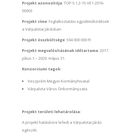
Projekt azonosítója
: TOP-5.1.2-15-VE1-2016-
00003
Projekt címe
: Foglalkoztatási együttműködések
a Várpalotai Járásban
Projekt összköltsége
: 594 000 000 Ft
Projekt megvalósításának időtartama
: 2017.
július 1.– 2020. május 31.
Konzorciumi tagok:
Veszprém Megyei Kormányhivatal
Várpalota Város Önkormányzata
Projekt területi lehatárolása:
A projekt hatásköre lefedi a Várpalotai Járás
egészét.