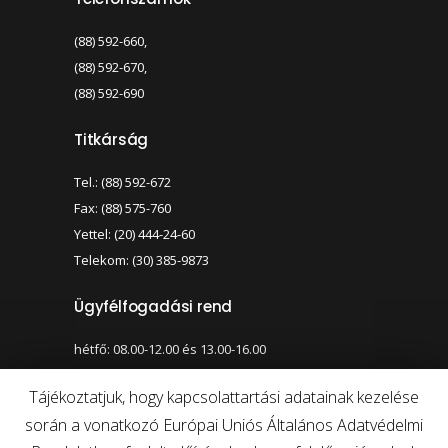
(88) 592-660,
(88) 592-670,
(88) 592-690
Titkárság
Tel.: (88) 592-672
Fax: (88) 575-760
Yettel: (20) 444-24-60
Telekom: (30) 385-9873
Ügyfélfogadási rend
hétfő: 08.00-12.00 és 13.00-16.00
szerda: 08.00-12.00 és 13.00-17.00
Tájékoztatjuk, hogy kapcsolattartási adatainak kezelése
során a vonatkozó Európai Uniós Általános Adatvédelmi
Nagy kontraszt váltása
Betűméret váltása