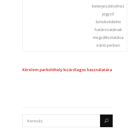
beterjesztéséhez
jegyző
birtokvédelmi
határozatának
megváltoztatása
iránti perben
Kérelem parkolóhely kizárólagos használatára