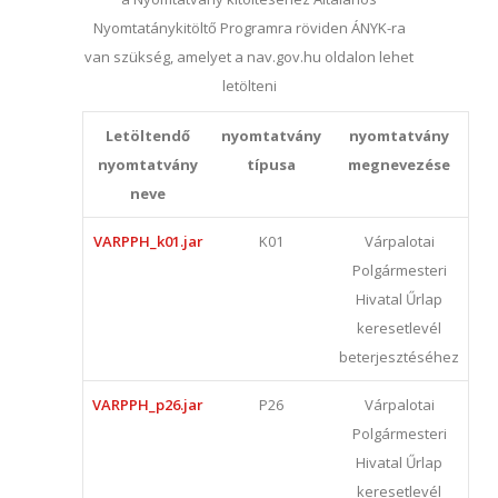
Nyomtatánykitöltő Programra röviden ÁNYK-ra
van szükség, amelyet a nav.gov.hu oldalon lehet
letölteni
Letöltendő
nyomtatvány
nyomtatvány
nyomtatvány
típusa
megnevezése
neve
VARPPH_k01.jar
K01
Várpalotai
Polgármesteri
Hivatal Űrlap
keresetlevél
beterjesztéséhez
VARPPH_p26.jar
P26
Várpalotai
Polgármesteri
Hivatal Űrlap
keresetlevél