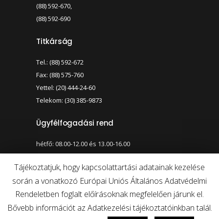
(88) 592-670,
(88) 592-690
Titkárság
Tel.: (88) 592-672
Fax: (88) 575-760
Yettel: (20) 444-24-60
Telekom: (30) 385-9873
Ügyfélfogadási rend
hétfő: 08.00-12.00 és 13.00-16.00
szerda: 08.00-12.00 és 13.00-17.00
Tájékoztatjuk, hogy kapcsolattartási adatainak kezelése
során a vonatkozó Európai Uniós Általános Adatvédelmi
Nagy kontraszt váltása
Betűméret váltása
Rendeletben foglalt előírásoknak megfelelően járunk el.
Bővebb információt az Adatkezelési tájékoztatóinkban talál.