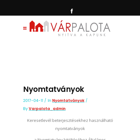
Nyomtatványok
2017-04-11
In
Nyomtatványok
By
Varpalota_admin
Keresetlevél beterjesztésekhez használható
nyomtatványok
a Nyomtatvány kitöltéséhez Általános