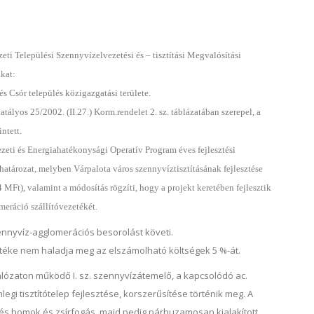
eti Települési Szennyvízelvezetési és – tisztítási Megvalósítási
akat:
 Csór település közigazgatási területe.
ályos 25/2002. (II.27.) Korm.rendelet 2. sz. táblázatában szerepel, a
ntett.
zeti és Energiahatékonysági Operatív Program éves fejlesztési
 határozat, melyben Várpalota város szennyvíztisztításának fejlesztése
 MFt), valamint a módosítás rögzíti, hogy a projekt keretében fejlesztik
meráció szállítóvezetékét.
zennyvíz-agglomerációs besorolást követi.
téke nem haladja meg az elszámolható költségek 5 %-át.
álózaton működő I. sz. szennyvízátemelő, a kapcsolódó ac.
gi tisztítótelep fejlesztése, korszerűsítése történik meg. A
s és homok és zsírfogás, majd pedig párhuzamosan kialakított