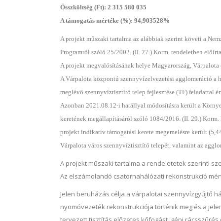
Összköltség (Ft): 2 315 580 035
A támogatás mértéke (%): 94,903528%
A projekt műszaki tartalma az alábbiak szerint követi a Nemz
Programról szóló 25/2002. (II. 27.) Korm. rendeletben előírt
A projekt megvalósításának helye Magyarország, Várpalota és
A Várpalota központú szennyvízelvezetési agglomeráció a hat
meglévő szennyvíztisztító telep fejlesztése (TF) feladattal éri
Azonban 2021.08.12-i hatállyal módosításra került a Környe
keretének megállapításáról szóló 1084/2016. (II. 29.) Korm.
projekt indikatív támogatási kerete megemelésre került (5,44
Várpalota város szennyvíztisztító telepét, valamint az agglo
A projekt műszaki tartalma a rendeletetek szerinti s
Az elszámolandó csatornahálózati rekonstrukció mér
Jelen beruházás célja a várpalotai szennyvízgyűjtő h
nyomóvezeték rekonstrukciója történik meg és a jelenle
tervezett tisztítás előzetes kőfogást, gépi rácsszűré