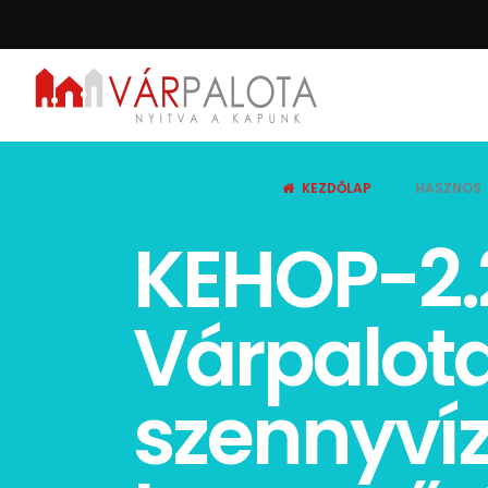
KEZDŐLAP
HASZNOS
KEHOP-2.
Várpalota
szennyví