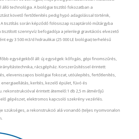
lló technológia. A biológiai tisztító fokozatban a
sztást követő fertőtlenítés pedig hypó adagolással történik,
 A tisztítás során képződő fölösiszap iszaptároló műtárgyba
 tisztított szennyvíz befogadója a jelenlegi gravitációs elvezető
t egy 3 500 m3/d hidraulikai (25 000 LE biológiai) terhelésű
i főbb egységekből áll: új egységek: kőfogás, gépi finomszűrés,
ányítástechnika, rácsgépház. Korszerűsítéssel érintett:
 eleveniszapos biológiai fokozat, utóülepítés, fertőtlenítés,
 energiaellátás, kerítés, kezelő épület, fúvó és
. rekonstrukcióval érintett átemelő:1 db 2,5 m átmérőjű
melő gépészet, elektromos kapcsoló szekrény vezérlés.
je szükséges, a rekonstrukció alá vonandó (teljes nyomvonalon
m.