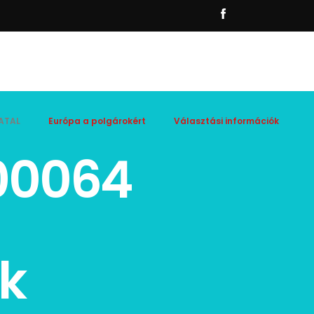
ATAL
Európa a polgárokért
Választási információk
00064
k