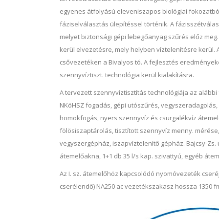
egyenes átfolyású eleveniszapos biológiai fokozatból á
fáziselválasztás ülepítéssel történik. A fázisszétvála
melyet biztonsági gépi lebegőanyag szűrés előz meg.
kerül elvezetésre, mely helyben víztelenítésre kerül. A
csővezetéken a Bivalyos tó. A fejlesztés eredményekén
szennyvíztiszt. technológia kerül kialakításra.
A tervezett szennyvíztisztítás technológiája az alább
NKöHSZ fogadás, gépi utószűrés, vegyszeradagolás, ir
homokfogás, nyers szennyvíz és csurgalékvíz átemelés,
fölösiszaptárolás, tisztított szennyvíz menny. mérése,
vegyszergépház, iszapvíztelenítő gépház. Bajcsy-Zs. u
átemelőakna, 1+1 db 35 l/s kap. szivattyú, egyéb áte
Az I. sz. átemelőhöz kapcsolódó nyomóvezeték cseré
cserélendő) NA250 ac vezetékszakasz hossza 1350 f