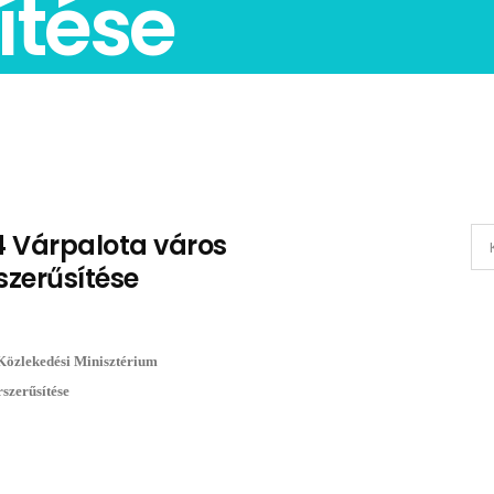
ítése
 Várpalota város
szerűsítése
Közlekedési Minisztérium
szerűsítése