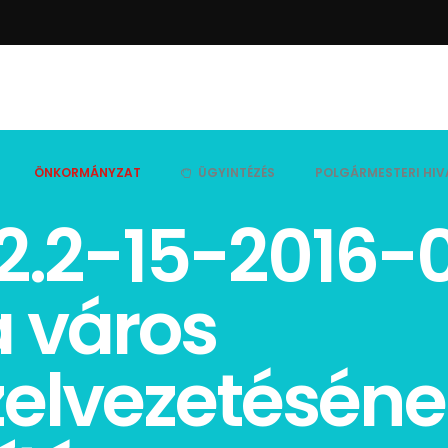
ÖNKORMÁNYZAT
ÜGYINTÉZÉS
POLGÁRMESTERI HIV
2.2-15-2016-
 város
zelvezetéséne