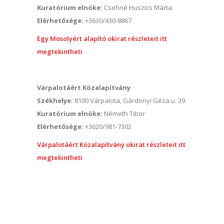
Kuratórium elnöke:
Csehné Huszics Márta
Elérhetősége:
+3630/430-8867
Egy Mosolyért alapító okirat részleteit itt
megtekintheti
Várpalotáért Közalapítvány
Székhelye:
8100 Várpalota, Gárdonyi Géza u. 39.
Kuratórium elnöke:
Németh Tibor
Elérhetősége:
+3620/981-7302
Várpalotáért Közalapítvány okirat részleteit itt
megtekintheti