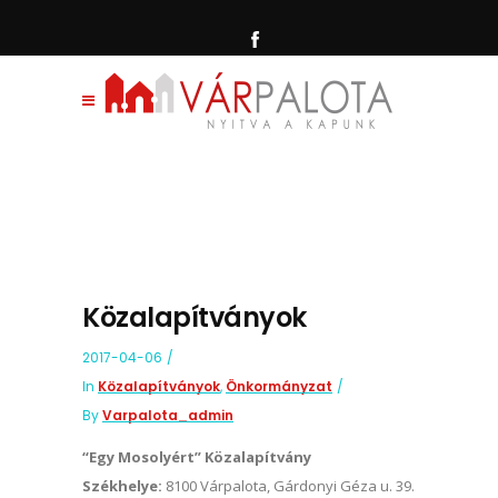
Közalapítványok
2017-04-06
In
Közalapítványok
,
Önkormányzat
By
Varpalota_admin
“Egy Mosolyért” Közalapítvány
Székhelye:
8100 Várpalota, Gárdonyi Géza u. 39.