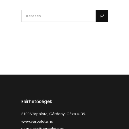
Elérhetőségek
8100 Várpalota, Gárdonyi Géza u. 39.
www.varpalota.hu
varpalota@varpalota.hu