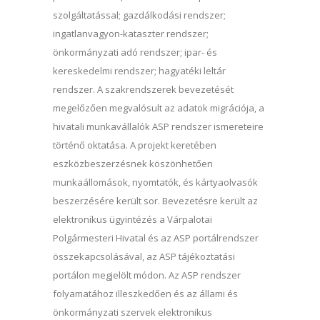
szolgáltatással; gazdálkodási rendszer;
ingatlanvagyon-kataszter rendszer;
önkormányzati adó rendszer; ipar- és
kereskedelmi rendszer; hagyatéki leltár
rendszer. A szakrendszerek bevezetését
megelőzően megvalósult az adatok migrációja, a
hivatali munkavállalók ASP rendszer ismereteire
történő oktatása. A projekt keretében
eszközbeszerzésnek köszönhetően
munkaállomások, nyomtatók, és kártyaolvasók
beszerzésére került sor. Bevezetésre került az
elektronikus ügyintézés a Várpalotai
Polgármesteri Hivatal és az ASP portálrendszer
összekapcsolásával, az ASP tájékoztatási
portálon megjelölt módon. Az ASP rendszer
folyamatához illeszkedően és az állami és
önkormányzati szervek elektronikus