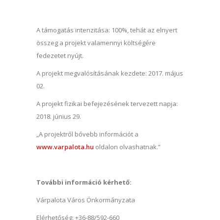
A támogatás intenzitása: 100%, tehát az elnyert
összeg a projekt valamennyi költségére
fedezetet nyújt.
A projekt megvalósításának kezdete: 2017. május
02.
A projekt fizikai befejezésének tervezett napja:
2018. június 29.
„A projektről bővebb információt a
www.varpalota.hu
oldalon olvashatnak.”
További információ kérhető:
Várpalota Város Önkormányzata
Elérhetőség: +36-88/592-660