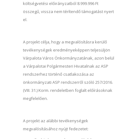
költségvetési előirányzatból 8.999.996 Ft
összegű, vissza nem térítendő támogatást nyert
el.
A projekt célja, hogy a megvalósításra kerülő
tevékenységek eredményeképpen teljesüljön
Várpalota Város Önkormányzatának, azon belül
a Várpalotai Polgármesteri Hivatalnak az ASP
rendszerhez történő csatlakozása az
önkormányzati ASP rendszerről szóló 257/2016.
(VIII. 31.) Korm. rendeletben foglalt előírásoknak
megfelelően.
A projekt az alábbi tevékenységek
megvalósításához nyújt fedezetet: