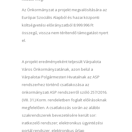
Az Önkormányzat a projekt megvalósítására az
Európai Szociális Alapból és hazai központi
költségvetési előirányzatból 8.999.996 Ft
összegű, vissza nem térítendő támogatást nyert
el.
A projekt eredményeként teljesült Várpalota
Város Önkormányzatának, azon belül a
Várpalotai Polgármesteri Hivatalnak az ASP
rendszerhez történő csatlakozása az
önkormányzati ASP rendszerről szóló 257/2016.
(VIII. 31.) Korm. rendeletben foglalt előírásoknak
megfelelően. A csatlakozás során az alábbi
szakrendszerek bevezetésére került sor:
iratkezelő rendszer; elektronikus ügyintézési
portál rendszer, elektronikus űrlap