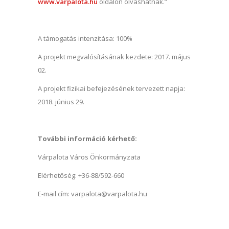
www.varpalota.hu
oldalon olvashatnak.”
A támogatás intenzitása: 100%
A projekt megvalósításának kezdete: 2017. május
02.
A projekt fizikai befejezésének tervezett napja:
2018. június 29.
További információ kérhető:
Várpalota Város Önkormányzata
Elérhetőség: +36-88/592-660
E-mail cím: varpalota@varpalota.hu