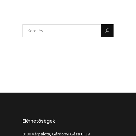
Elérhetőségek
8100 Várpalota, Gárdonyi Géza u. 39.