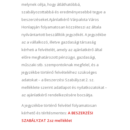
melynek célja, hogy átláthatóbbá,
szabályozottabbá és eredményesebbé tegye a
beszerzéseket.Ajánlatkérő Várpalota Város
Honlapján folyamatosan közzéteszi az általa
nyilvántartott beszállítók jegyzékét. A jegyzékbe
az a vállalkozó, illetve gazdasági társaság
kérheti a felvételét, amely az ajánlatkérő által
előre meghatározott pénzügyi, gazdasági,
műszaki stb. szempontoknak megfelel, és a
jegyzékbe történő felvételéhez szükséges
adatokat – a Beszerzési Szabályzat 2. sz.
melléklete szerint adatlapot és nyilatkozatokat –
az ajánlatkérő rendelkezésére bocsátja.
A jegyzékbe történő felvétel folyamatosan
kérhető és térítésmentes:
A BESZERZÉSI
SZABÁLYZAT 2.sz melléklet