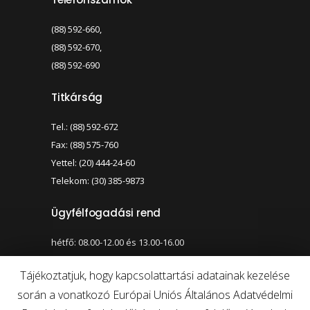
(88) 592-660,
(88) 592-670,
(88) 592-690
Titkárság
Tel.: (88) 592-672
Fax: (88) 575-760
Yettel: (20) 444-24-60
Telekom: (30) 385-9873
Ügyfélfogadási rend
hétfő: 08.00-12.00 és 13.00-16.00
szerda: 08.00-12.00 és 13.00-17.00
Tájékoztatjuk, hogy kapcsolattartási adatainak kezelése
során a vonatkozó Európai Uniós Általános Adatvédelmi
Nagy kontraszt váltása