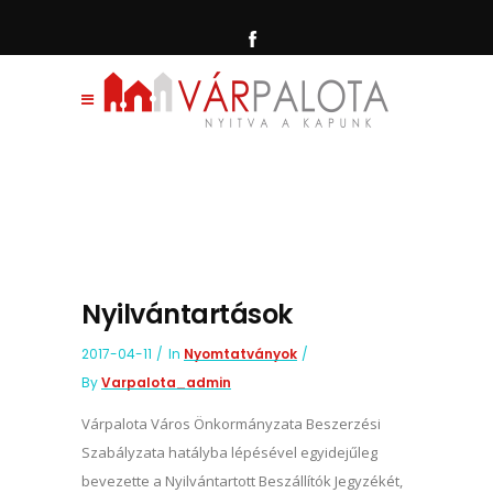
Nyilvántartások
2017-04-11
In
Nyomtatványok
By
Varpalota_admin
Várpalota Város Önkormányzata Beszerzési
Szabályzata hatályba lépésével egyidejűleg
bevezette a Nyilvántartott Beszállítók Jegyzékét,