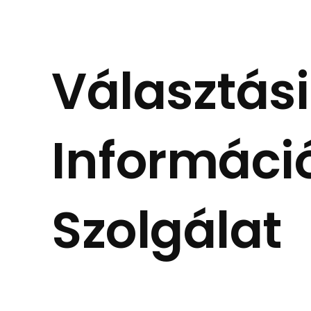
Választási
Informáci
Szolgálat