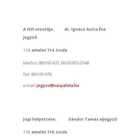
A HVI vezetője: dr. Ignácz Anita Éva
jegyző
emelet 114. iroda
telefon: 88/592-673, 06/30 815-2548
fax: 88/592-676
e-mail:
jegyzo@varpalota.hu
Jogi helyettese: Sándor Tamás aljegyző
emelet 116. iroda