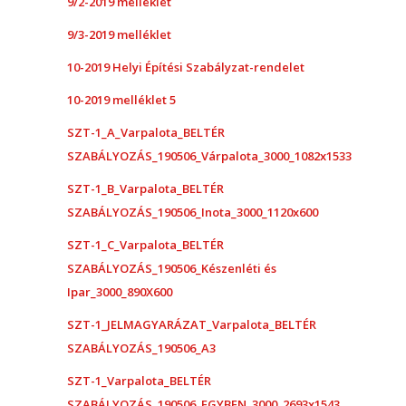
9/2-2019 melléklet
9/3-2019 melléklet
10-2019 Helyi Építési Szabályzat-rendelet
10-2019 melléklet 5
SZT-1_A_Varpalota_BELTÉR
SZABÁLYOZÁS_190506_Várpalota_3000_1082x1533
SZT-1_B_Varpalota_BELTÉR
SZABÁLYOZÁS_190506_Inota_3000_1120x600
SZT-1_C_Varpalota_BELTÉR
SZABÁLYOZÁS_190506_Készenléti és
Ipar_3000_890X600
SZT-1_JELMAGYARÁZAT_Varpalota_BELTÉR
SZABÁLYOZÁS_190506_A3
SZT-1_Varpalota_BELTÉR
SZABÁLYOZÁS_190506_EGYBEN_3000_2693x1543