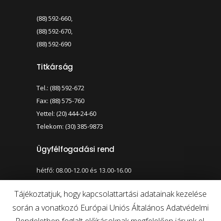
(88) 592-660,
(88) 592-670,
(88) 592-690
Titkárság
Tel.: (88) 592-672
Fax: (88) 575-760
Yettel: (20) 444-24-60
Telekom: (30) 385-9873
Ügyfélfogadási rend
hétfő: 08.00-12.00 és 13.00-16.00
szerda: 08.00-12.00 és 13.00-17.00
Tájékoztatjuk, hogy kapcsolattartási adatainak kezelése
során a vonatkozó Európai Uniós Általános Adatvédelmi
Nagy kontraszt váltása
Betűméret váltása