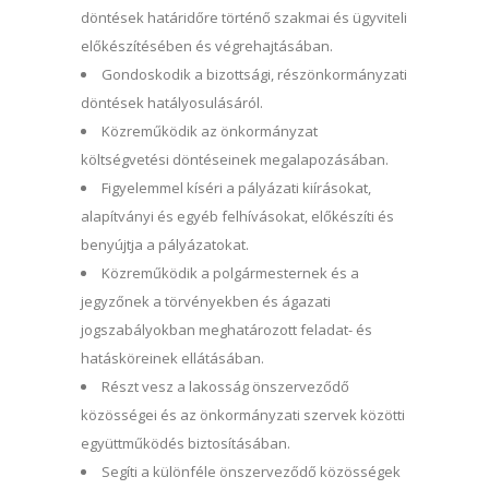
döntések határidőre történő szakmai és ügyviteli
előkészítésében és végrehajtásában.
Gondoskodik a bizottsági, részönkormányzati
döntések hatályosulásáról.
Közreműködik az önkormányzat
költségvetési döntéseinek megalapozásában.
Figyelemmel kíséri a pályázati kiírásokat,
alapítványi és egyéb felhívásokat, előkészíti és
benyújtja a pályázatokat.
Közreműködik a polgármesternek és a
jegyzőnek a törvényekben és ágazati
jogszabályokban meghatározott feladat- és
hatásköreinek ellátásában.
Részt vesz a lakosság önszerveződő
közösségei és az önkormányzati szervek közötti
együttműködés biztosításában.
Segíti a különféle önszerveződő közösségek