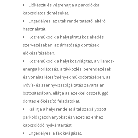
Előkészíti és végrehajtja a parkolókkal
kapcsolatos döntéseket.
Engedélyezi az utak rendeltetéstől eltérő
használatát.
Közreműködik a helyi járatú közlekedés
szervezésében, az árhatósági döntések
előkészítésében.
Közreműködik a helyi közvilágítás, a villamos-
energia korlátozás, a távközlési berendezések
és vonalas létesítmények működtetésében, az
ivóvíz- és szennyvízszolgáltatás zavartalan
biztosításában, ellátja az ezekkel összefüggő
döntés előkészítő feladatokat.
Kiállítja a helyi rendelet által szabályozott
parkoló igazolványokat és vezeti az ehhez
kapcsolódó nyilvántartást.
Engedélyezi a fák kivágását.