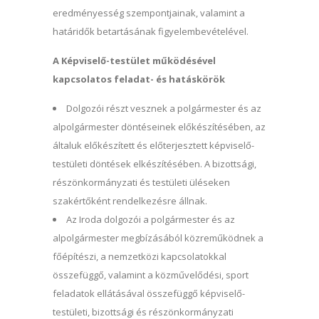
eredményesség szempontjainak, valamint a
határidők betartásának figyelembevételével.
A Képviselő-testület működésével
kapcsolatos feladat- és hatáskörök
Dolgozói részt vesznek a polgármester és az
alpolgármester döntéseinek előkészítésében, az
általuk előkészített és előterjesztett képviselő-
testületi döntések elkészítésében. A bizottsági,
részönkormányzati és testületi üléseken
szakértőként rendelkezésre állnak.
Az Iroda dolgozói a polgármester és az
alpolgármester megbízásából közreműködnek a
főépítészi, a nemzetközi kapcsolatokkal
összefüggő, valamint a közművelődési, sport
feladatok ellátásával összefüggő képviselő-
testületi, bizottsági és részönkormányzati