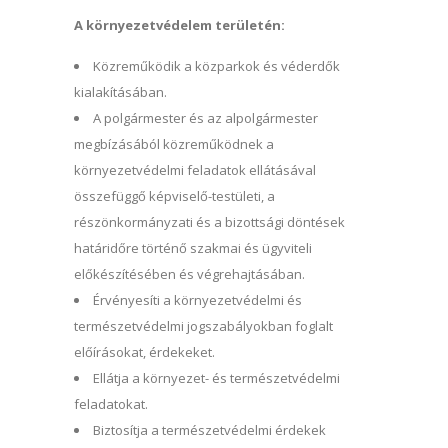
A környezetvédelem területén:
Közreműködik a közparkok és véderdők
kialakításában.
A polgármester és az alpolgármester
megbízásából közreműködnek a
környezetvédelmi feladatok ellátásával
összefüggő képviselő-testületi, a
részönkormányzati és a bizottsági döntések
határidőre történő szakmai és ügyviteli
előkészítésében és végrehajtásában.
Érvényesíti a környezetvédelmi és
természetvédelmi jogszabályokban foglalt
előírásokat, érdekeket.
Ellátja a környezet- és természetvédelmi
feladatokat.
Biztosítja a természetvédelmi érdekek