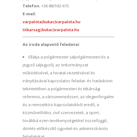
Telefon:
+36-88/592-673
E-mail:
varpalota(kukac)varpalota.hu
titkarsag(kukac)varpalota.hu
Az iroda alapvető feladatai:
Ellátja a polgármester (alpolgármester) és a
jegyző (aljegyző), az önkormányzat
működésével, a hivatal vezetésével és
irányításával kapcsolatos feladat- és hatáskörei
tekintetében a polgármesteri és titkársági
referensi, a városmenedzseri, az idegenforgalmi
és a nemzetközi kapcsolatokból eredő, a
közművelődési, civil szervezetek, a sport,
továbbá ezen tevékenységekkel összefüggő,
döntés-előkészítő ügyviteli és adminisztrációs
feladatokat.