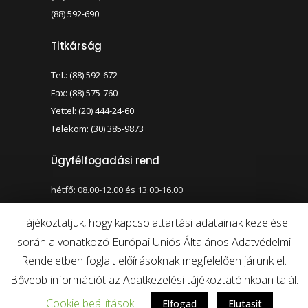
(88) 592-690
Titkárság
Tel.: (88) 592-672
Fax: (88) 575-760
Yettel: (20) 444-24-60
Telekom: (30) 385-9873
Ügyfélfogadási rend
hétfő: 08.00-12.00 és 13.00-16.00
szerda: 08.00-12.00 és 13.00-17.00
Tájékoztatjuk, hogy kapcsolattartási adatainak kezelése
során a vonatkozó Európai Uniós Általános Adatvédelmi
Nagy kontraszt váltása
Betűméret váltása
Rendeletben foglalt előírásoknak megfelelően járunk el.
Bővebb információt az Adatkezelési tájékoztatóinkban talál.
Cookie beállítások
Elfogad
Elutasít