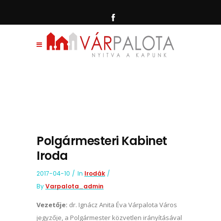
Polgármesteri Kabinet
Iroda
2017-04-10
In
Irodák
By
Varpalota_admin
Vezetője:
dr. Ignácz Anita Éva Várpalota Város
jegyzője, a Polgármester közvetlen irányításával