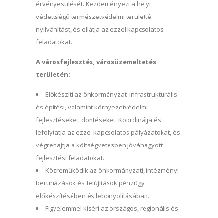
érvényesülését. Kezdeményezi a helyi
védettségű természetvédelmi területté
nyilvánítást, és ellátja az ezzel kapcsolatos
feladatokat.
A városfejlesztés, városüzemeltetés
területén:
Előkészíti az önkormányzati infrastrukturális
és építési, valamint környezetvédelmi
fejlesztéseket, döntéseket. Koordinálja és
lefolytatja az ezzel kapcsolatos pályázatokat, és
végrehajtja a költségvetésben jóváhagyott
fejlesztési feladatokat.
Közreműködik az önkormányzati, intézményi
beruházások és felújítások pénzügyi
előkészítésében és lebonyolításában.
Figyelemmel kíséri az országos, regionális és