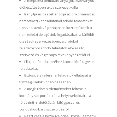
A települést bemutató anyagok, kiadványok
előkészítésében aktív szerepet vállal.
Irányítja és összehangolja az önkormányzat
nemzetközi kapcsolataiból adódó feladatokat.
Szervezi azok végrehajtását, közreműködik a
nemzetközi delegációk fogadásában a külföldi
utazások szervezésében, a protokoll
feladatokból adódó feladatok előkészítő,
szervező és végrehajtó tevékenységet lát el.
Ellátja a feladatköréhez kapcsolódó ügyviteli
feladatokat.
Biztosítja a referensi feladatok ellátását a
tisztségviselők vonatkozásában.
A megküldött hirdetményeket felteszi a
kormányzati portálra és a helyi weboldalra, a
földszinti hirdetőtáblán kifüggeszti, és
gondoskodik a visszaküldésről.
Részt vesz a közművelődési, közgyűjteményi,