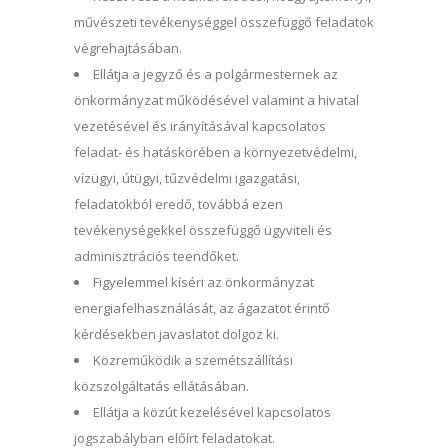
művészeti tevékenységgel összefüggő feladatok
végrehajtásában.
Ellátja a jegyző és a polgármesternek az
önkormányzat működésével valamint a hivatal
vezetésével és irányításával kapcsolatos
feladat- és hatáskörében a környezetvédelmi,
vízügyi, útügyi, tűzvédelmi igazgatási,
feladatokból eredő, továbbá ezen
tevékenységekkel összefüggő ügyviteli és
adminisztrációs teendőket.
Figyelemmel kíséri az önkormányzat
energiafelhasználását, az ágazatot érintő
kérdésekben javaslatot dolgoz ki.
Közreműködik a szemétszállítási
közszolgáltatás ellátásában.
Ellátja a közút kezelésével kapcsolatos
jogszabályban előírt feladatokat.