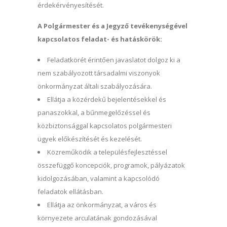
érdekérvényesítését.
A Polgármester és a Jegyző tevékenységével
kapcsolatos feladat- és hatáskörök:
Feladatkörét érintően javaslatot dolgoz ki a
nem szabályozott társadalmi viszonyok
önkormányzat általi szabályozására.
Ellátja a közérdekű bejelentésekkel és
panaszokkal, a bűnmegelőzéssel és
közbiztonsággal kapcsolatos polgármesteri
ügyek előkészítését és kezelését.
Közreműködik a településfejlesztéssel
összefüggő koncepciók, programok, pályázatok
kidolgozásában, valamint a kapcsolódó
feladatok ellátásban.
Ellátja az önkormányzat, a város és
környezete arculatának gondozásával