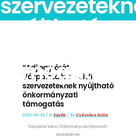
szervezetekn
nyújtható
önkormányza
támogatás
“Adj egy órát
Várpalotáért”- civil
szervezeteknek nyújtható
önkormányzati
támogatás
2022-04-20
In
Egyéb
By
Cs.Kovács Anita
Várpalota Város Önkormányzati Képviselő-
testületének