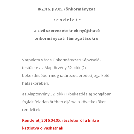
8/2016. (IV.05.) önkormányzati
r e n d e l e t e
a civil szervezeteknek nyújtható
önkormányzati támogatásokról
Várpalota Város Önkormányzati Képviselő-
testülete az Alaptörvény 32. cikk (2)
bekezdésében meghatározott eredeti jogalkotói
hatáskörében,
az Alaptörvény 32. cikk (1) bekezdés a) pontjában
foglalt feladatkörében eljárva a következőket
rendeli el:
Rendelet_2016.04.05. részleteiről a linkre
kattintva olvashatnak