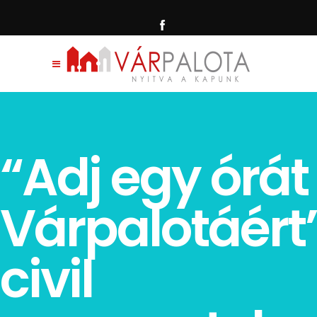
“Adj egy órát
Várpalotáért
civil