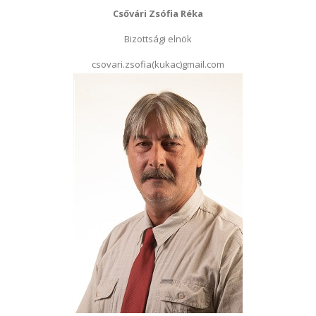
Csővári Zsófia Réka
Bizottsági elnök
csovari.zsofia(kukac)gmail.com