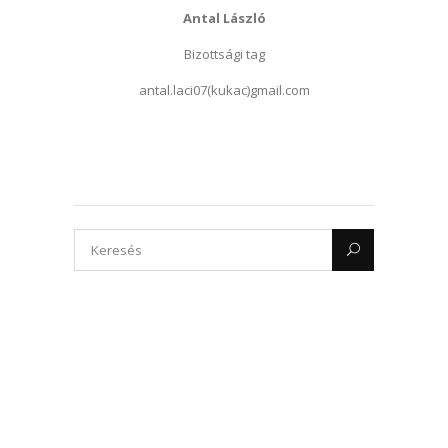
Antal László
Bizottsági tag
antal.laci07(kukac)gmail.com