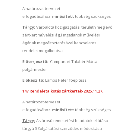
A határozat-tervezet
elfogadásához
minősített
többség szükséges
Tárgy:
Várpalota közigazgatási területn meglévő
zártkert művelési ágú ingatlanok művelési
ágának megváltoztatásával kapcsolatos
rendelet megalkotása
Előterjesztő:
Campanari-Talabér Márta
polgármester
Előkészítő:
Lamos Péter főépítész
147 Rendeletalkotás zártkertek-2025.11.27.
A határozat-tervezet
elfogadásához
minősített
többség szükséges
Tárgy:
A városüzemeltetési feladatok ellátása
tárgyú SZolgáltatási szerződés módosítása