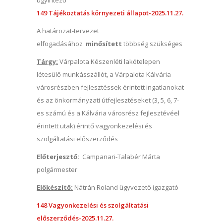
ügyintéző
149 Tájékoztatás környezeti állapot-2025.11.27.
A határozat-tervezet
elfogadásához
minősített
többség szükséges
Tárgy:
Várpalota Készenléti lakótelepen
létesülő munkásszállót, a Várpalota Kálvária
városrészben fejlesztéssek érintett ingatlanokat
és az önkormányzati útfejlesztéseket (3, 5, 6, 7-
es számú és a Kálvária városrész fejlesztévéel
érintett utak) érintő vagyonkezelési és
szolgáltatási előszerződés
Előterjesztő:
Campanari-Talabér Márta
polgármester
Előkészítő:
Nátrán Roland ügyvezető igazgató
148 Vagyonkezelési és szolgáltatási
előszerződés-2025.11.27.