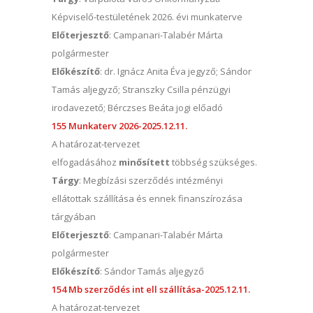
Képviselő-testületének 2026. évi munkaterve
Előterjesztő
: Campanari-Talabér Márta
polgármester
Előkészítő
: dr. Ignácz Anita Éva jegyző; Sándor
Tamás aljegyző; Stranszky Csilla pénzügyi
irodavezető; Bérczses Beáta jogi előadó
155 Munkaterv 2026-2025.12.11.
A határozat-tervezet
elfogadásához
minősített
többség szükséges.
Tárgy
: Megbízási szerződés intézményi
ellátottak szállítása és ennek finanszírozása
tárgyában
Előterjesztő
: Campanari-Talabér Márta
polgármester
Előkészítő
: Sándor Tamás aljegyző
154 Mb szerződés int ell szállítása-2025.12.11.
A határozat-tervezet