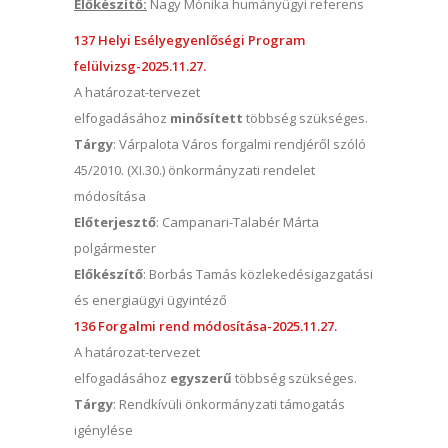
Előkészítő:
Nagy Mónika humányügyi referens
137 Helyi Esélyegyenlőségi Program
felülvizsg-2025.11.27.
A határozat-tervezet
elfogadásához
minősített
többség szükséges.
Tárgy
: Várpalota Város forgalmi rendjéről szóló
45/2010. (XI.30.) önkormányzati rendelet
módosítása
Előterjesztő
: Campanari-Talabér Márta
polgármester
Előkészítő
: Borbás Tamás közlekedésigazgatási
és energiaügyi ügyintéző
136 Forgalmi rend módosítása-2025.11.27.
A határozat-tervezet
elfogadásához
egyszerű
többség szükséges.
Tárgy
: Rendkívüli önkormányzati támogatás
igénylése