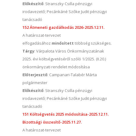
Előkészítő
: Stranszky Csilla pénzügyi
irodavezető; Pecánkáné Szőke Judit pénzügyi
tanácsadó
152 Átmeneti gazdálkodás 2026-2025.12.11.
A határozat-tervezet
elfogadásához
minősített
többség szükséges.
Tárgy
: Várpalota Város Önkormányzatának
2025. évi költségvetéséről szóló 1/2025. (II.20.)
önkormányzati rendelet módosítása
Előterjesztő
: Campanari-Talabér Márta
polgármester
Előkészítő
: Stranszky Csilla pénzügyi
irodavezető; Pecánkáné Szőke Judit pénzügyi
tanácsadó
151 Költségvetés 2025 módosítása-2025.12.11.
Bizottsági összesítő-2025.11.27.
A határozat-tervezet