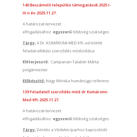
140 Beszámoló települési támogatások 2025 I-
III n év-2025.11.27.
A határozat-tervezet
elfogadásához
egyszerű
többség szükséges
Tárgy:
A Dr. KOMÁROMI-MED Kft.-vel kötött
feladat-ellátási szerződés módosítása
Előterjesztő:
Campanari-Talabér Márta
polgármester
Előkészítő:
Nagy Mónika humánügyi referens
139 Feladatell szerződés mód dr Komáromi-
Med Kft-2025.11.27.
A határozat-tervezet
elfogadásához
egyszerű
többség szükséges
Tárgy:
Döntés a Védelmi Iparhoz kapcsolódó