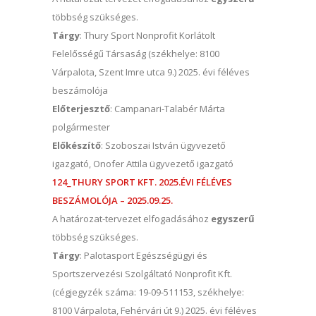
többség szükséges.
Tárgy
: Thury Sport Nonprofit Korlátolt
Felelősségű Társaság (székhelye: 8100
Várpalota, Szent Imre utca 9.) 2025. évi féléves
beszámolója
Előterjesztő
: Campanari-Talabér Márta
polgármester
Előkészítő
: Szoboszai István ügyvezető
igazgató, Onofer Attila ügyvezető igazgató
124_THURY SPORT KFT. 2025.ÉVI FÉLÉVES
BESZÁMOLÓJA – 2025.09.25.
A határozat-tervezet elfogadásához
egyszerű
többség szükséges.
Tárgy
: Palotasport Egészségügyi és
Sportszervezési Szolgáltató Nonprofit Kft.
(cégjegyzék száma: 19-09-511153, székhelye:
8100 Várpalota, Fehérvári út 9.) 2025. évi féléves