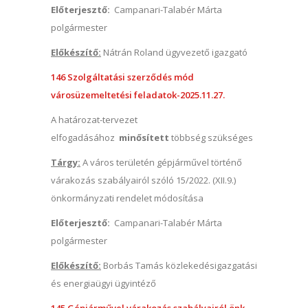
Előterjesztő:
Campanari-Talabér Márta
polgármester
Előkészítő:
Nátrán Roland ügyvezető igazgató
146 Szolgáltatási szerződés mód
városüzemeltetési feladatok-2025.11.27.
A határozat-tervezet
elfogadásához
minősített
többség szükséges
Tárgy:
A város területén gépjárművel történő
várakozás szabályairól szóló 15/2022. (XII.9.)
önkormányzati rendelet módosítása
Előterjesztő:
Campanari-Talabér Márta
polgármester
Előkészítő:
Borbás Tamás közlekedésigazgatási
és energiaügyi ügyintéző