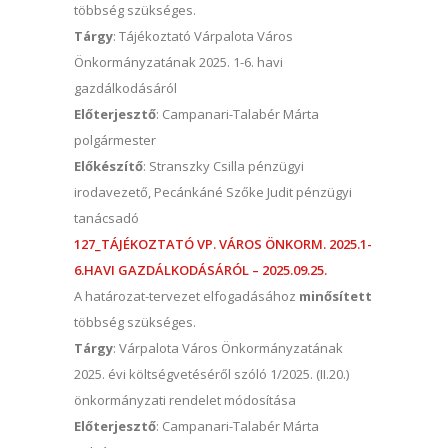
többség szükséges.
Tárgy
: Tájékoztató Várpalota Város
Önkormányzatának 2025. 1-6. havi
gazdálkodásáról
Előterjesztő
: Campanari-Talabér Márta
polgármester
Előkészítő
: Stranszky Csilla pénzügyi
irodavezető, Pecánkáné Szőke Judit pénzügyi
tanácsadó
127_TÁJÉKOZTATÓ VP. VÁROS ÖNKORM. 2025.1-
6.HAVI GAZDÁLKODÁSÁRÓL – 2025.09.25.
A határozat-tervezet elfogadásához
minősített
többség szükséges.
Tárgy
: Várpalota Város Önkormányzatának
2025. évi költségvetéséről szóló 1/2025. (II.20.)
önkormányzati rendelet módosítása
Előterjesztő
: Campanari-Talabér Márta