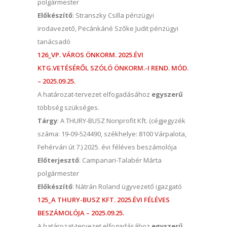
polgármester
Előkészítő
: Stranszky Csilla pénzügyi
irodavezető, Pecánkáné Szőke Judit pénzügyi
tanácsadó
126_VP. VÁROS ÖNKORM. 2025.ÉVI
KTG.VETÉSÉRŐL SZÓLÓ ÖNKORM.-I REND. MÓD.
– 2025.09.25.
A határozat-tervezet elfogadásához
egyszerű
többség szükséges.
Tárgy
: A THURY-BUSZ Nonprofit Kft. (
cégjegyzék
száma: 19-09-524490, székhelye: 8100 Várpalota,
Fehérvári út 7.) 2025. évi féléves beszámolója
Előterjesztő
: Campanari-Talabér Márta
polgármester
Előkészítő
: Nátrán Roland ügyvezető igazgató
125_A THURY-BUSZ KFT. 2025.ÉVI FÉLÉVES
BESZÁMOLÓJA – 2025.09.25.
A határozat-tervezet elfogadásához
egyszerű