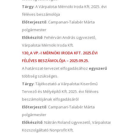
Tárgy
: A Várpalotai Mérnöki Iroda Kft. 2025. évi
féléves beszámolója
Előterjesztő
: Campanari-Talabér Márta
polgármester
Előkészítő
: Fehérvári András ügyvezető,
Várpalotai Mérnöki Iroda Kft.
130_A VP.-I MÉRNÖKI IRODA KFT. 2025.ÉVI
FÉLÉVES BESZÁMOLÓJA – 2025.09.25.
A határozat-tervezet elfogadásához
egyszerű
többség szükséges.
Tárgy
: Tájékoztató a Várpalotai Kiserőmű
Tervező és Mélyépítő Kft. 2025. évi féléves
beszámolójának elfogadásáról
Előterjesztő
: Campanari-Talabér Márta
polgármester
Előkészítő
: Nátrán Roland ügyvezető, Várpalotai
Közszolgáltató Nonprofit Kft.