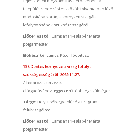
fejlesztések megvalósítása érdekében, a
településrendezési eszközök folyamatban lévő
módosítása során, a környzeti vizsgálat
lefolytatásának szükségességéről.
Előterjesztő:
Campanari-Talabér Márta
polgármester
Előkészítő:
Lamos Péter főépítész
138 Döntés környezeti vizsg lefolyt
szükségességéről-2025.11.27.
A határozat-tervezet
elfogadásához
egyszerű
többség szükséges
Tárgy:
Helyi Esélyegyenlőségi Program
felülvizsgálata
Előterjesztő:
Campanari-Talabér Márta
polgármester