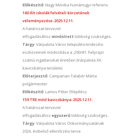
Előkészítő
: Nagy Mónika humánügyi referens
160 Ált iskolák felvételi körzetének
véleményezése-2025.12.11.
A határozat-tervezet
elfogadásához
minősített
többség szükséges.
Tárgy
: Várpalota Város településrendezési
eszközeinek módosítása a ,200/81. helyrajzi
számú ingatlanokat érintően )Várpalota XII.-
kavicsbánya területe)
Előterjesztő
: Campanari-Talabér Márta
polgármester
Előkészítő
: Lamos Péter főépítész
159 TRE mód kavicsbánya-2025.12.11.
A határozat-tervezet
elfogadásához
egyszerű
többség szükséges.
Tárgy
: Várpalota Város Önkormányzatának
2026. évibelső ellenőrzési terve