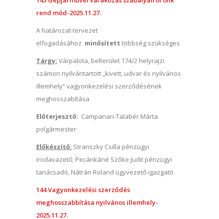
145 Gépjárművel várakozás szabályairól önk
rend mód-2025.11.27.
A határozat-tervezet
elfogadásához
minősített
többség szükséges
Tárgy:
Várpalota, belterület 174/2 helyrajzi
számon nyilvántartott „kivett, udvar és nyilvános
illemhely” vagyonkezelési szerződésének
meghosszabítása
Előterjesztő:
Campanari-Talabér Márta
polgármester
Előkészítő:
Stranszky Csilla pénzügyi
irodavazető; Pecánkáné Szőke Judit pénzügyi
tanácsadó, Nátrán Roland ügyvezető igazgató
144 Vagyonkezelési szerződés
meghosszabbítása nyilvános illemhely-
2025.11.27.