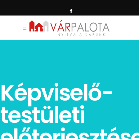
Képviselő-
testületi
előterjesztés