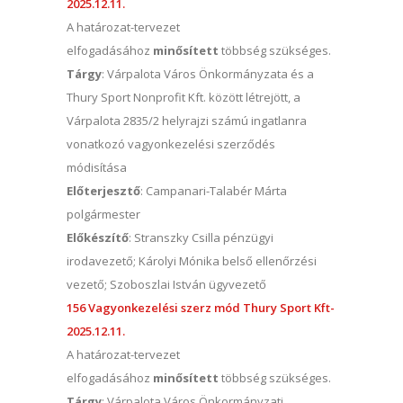
2025.12.11.
A határozat-tervezet
elfogadásához
minősített
többség szükséges.
Tárgy
: Várpalota Város Önkormányzata és a
Thury Sport Nonprofit Kft. között létrejött, a
Várpalota 2835/2 helyrajzi számú ingatlanra
vonatkozó vagyonkezelési szerződés
módisítása
Előterjesztő
: Campanari-Talabér Márta
polgármester
Előkészítő
: Stranszky Csilla pénzügyi
irodavezető; Károlyi Mónika belső ellenőrzési
vezető; Szoboszlai István ügyvezető
156 Vagyonkezelési szerz mód Thury Sport Kft-
2025.12.11.
A határozat-tervezet
elfogadásához
minősített
többség szükséges.
Tárgy
: Várpalota Város Önkormányzati