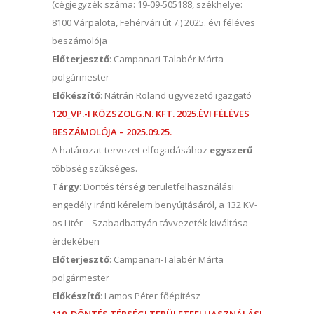
(cégjegyzék száma: 19-09-505188, székhelye:
8100 Várpalota, Fehérvári út 7.) 2025. évi féléves
beszámolója
Előterjesztő
: Campanari-Talabér Márta
polgármester
Előkészítő
: Nátrán Roland ügyvezető igazgató
120_VP.-I KÖZSZOLG.N. KFT. 2025.ÉVI FÉLÉVES
BESZÁMOLÓJA – 2025.09.25.
A határozat-tervezet elfogadásához
egyszerű
többség szükséges.
Tárgy
: Döntés térségi területfelhasználási
engedély iránti kérelem benyújtásáról, a 132 KV-
os Litér—Szabadbattyán távvezeték kiváltása
érdekében
Előterjesztő
: Campanari-Talabér Márta
polgármester
Előkészítő
: Lamos Péter főépítész