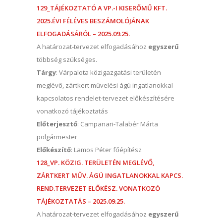
129_TÁJÉKOZTATÓ A VP.-I KISERŐMŰ KFT.
2025.ÉVI FÉLÉVES BESZÁMOLÓJÁNAK
ELFOGADÁSÁRÓL – 2025.09.25.
A határozat-tervezet elfogadásához
egyszerű
többség szükséges.
Tárgy
: Várpalota közigazgatási területén
meglévő, zártkert művelési ágú ingatlanokkal
kapcsolatos rendelet-tervezet előkészítésére
vonatkozó tájékoztatás
Előterjesztő
: Campanari-Talabér Márta
polgármester
Előkészítő
: Lamos Péter főépítész
128_VP. KÖZIG. TERÜLETÉN MEGLÉVŐ,
ZÁRTKERT MŰV. ÁGÚ INGATLANOKKAL KAPCS.
REND.TERVEZET ELŐKÉSZ. VONATKOZÓ
TÁJÉKOZTATÁS – 2025.09.25.
A határozat-tervezet elfogadásához
egyszerű