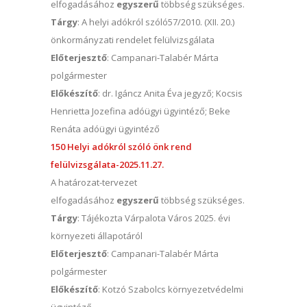
elfogadásához
egyszerű
többség szükséges.
Tárgy
: A helyi adókról szóló57/2010. (XII. 20.)
önkormányzati rendelet felülvizsgálata
Előterjesztő
: Campanari-Talabér Márta
polgármester
Előkészítő
: dr. Igáncz Anita Éva jegyző; Kocsis
Henrietta Jozefina adóügyi ügyintéző; Beke
Renáta adóügyi ügyintéző
150 Helyi adókról szóló önk rend
felülvizsgálata-2025.11.27.
A határozat-tervezet
elfogadásához
egyszerű
többség szükséges.
Tárgy
: Tájékozta Várpalota Város 2025. évi
környezeti állapotáról
Előterjesztő
: Campanari-Talabér Márta
polgármester
Előkészítő
: Kotzó Szabolcs környezetvédelmi