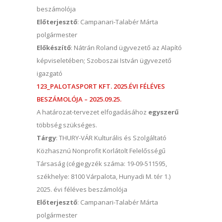
beszámolója
Előterjesztő
: Campanari-Talabér Márta
polgármester
Előkészítő
: Nátrán Roland ügyvezető az Alapító
képviseletében; Szoboszai István ügyvezető
igazgató
123_PALOTASPORT KFT. 2025.ÉVI FÉLÉVES
BESZÁMOLÓJA – 2025.09.25.
A határozat-tervezet elfogadásához
egyszerű
többség szükséges.
Tárgy
: THURY-VÁR Kulturális és Szolgáltató
Közhasznú Nonprofit Korlátolt Felelősségű
Társaság (cégjegyzék száma: 19-09-511595,
székhelye: 8100 Várpalota, Hunyadi M. tér 1.)
2025. évi féléves beszámolója
Előterjesztő
: Campanari-Talabér Márta
polgármester