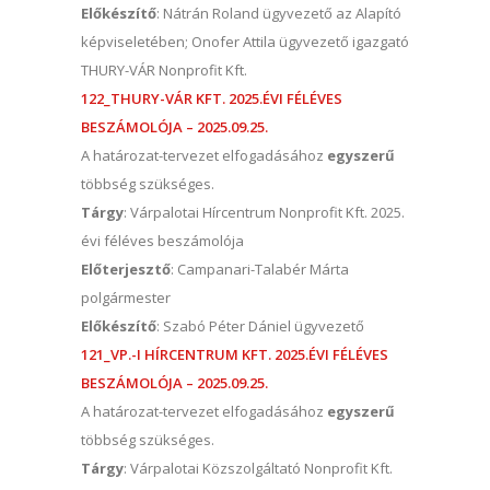
Előkészítő
: Nátrán Roland ügyvezető az Alapító
képviseletében; Onofer Attila ügyvezető igazgató
THURY-VÁR Nonprofit Kft.
122_THURY-VÁR KFT. 2025.ÉVI FÉLÉVES
BESZÁMOLÓJA – 2025.09.25.
A határozat-tervezet elfogadásához
egyszerű
többség szükséges.
Tárgy
: Várpalotai Hírcentrum Nonprofit Kft. 2025.
évi féléves beszámolója
Előterjesztő
: Campanari-Talabér Márta
polgármester
Előkészítő
: Szabó Péter Dániel ügyvezető
121_VP.-I HÍRCENTRUM KFT. 2025.ÉVI FÉLÉVES
BESZÁMOLÓJA – 2025.09.25.
A határozat-tervezet elfogadásához
egyszerű
többség szükséges.
Tárgy
: Várpalotai Közszolgáltató Nonprofit Kft.