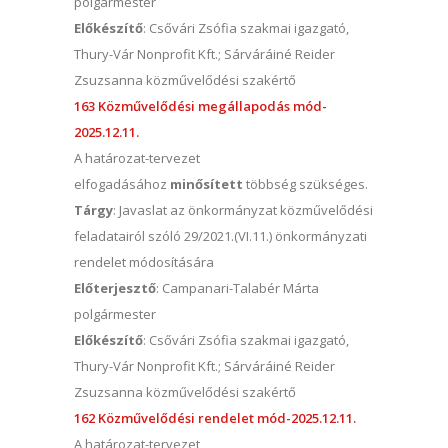
polgármester
Előkészítő
: Csővári Zsófia szakmai igazgató,
Thury-Vár Nonprofit Kft.; Sárváráiné Reider
Zsuzsanna közművelődési szakértő
163 Közművelődési megállapodás mód-
2025.12.11.
A határozat-tervezet
elfogadásához
minősített
többség szükséges.
Tárgy
: Javaslat az önkormányzat közművelődési
feladatairól szóló 29/2021.(VI.11.) önkormányzati
rendelet módosítására
Előterjesztő
: Campanari-Talabér Márta
polgármester
Előkészítő
: Csővári Zsófia szakmai igazgató,
Thury-Vár Nonprofit Kft.; Sárváráiné Reider
Zsuzsanna közművelődési szakértő
162 Közművelődési rendelet mód-2025.12.11.
A határozat-tervezet