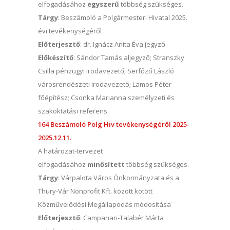
elfogadásához
egyszerű
többség szükséges.
Tárgy
: Beszámoló a Polgármesteri Hivatal 2025.
évi tevékenységéről
Előterjesztő
: dr. Ignácz Anita Éva jegyző
Előkészítő
: Sándor Tamás aljegyző; Stranszky
Csilla pénzügyi irodavezető; Serfőző László
városrendészeti irodavezető; Lamos Péter
főépítész; Csonka Marianna személyzeti és
szakoktatási referens
164 Beszámoló Polg Hiv tevékenységéről 2025-
2025.12.11.
A határozat-tervezet
elfogadásához
minősített
többség szükséges.
Tárgy
: Várpalota Város Önkormányzata és a
Thury-Vár Nonprofit Kft. között kötött
Közművelődési Megállapodás módosítása
Előterjesztő
: Campanari-Talabér Márta