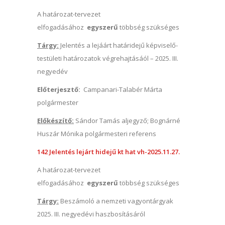
A határozat-tervezet
elfogadásához
egyszerű
többség szükséges
Tárgy:
Jelentés a lejáárt határidejű képviselő-
testületi határozatok végrehajtásáól – 2025. III.
negyedév
Előterjesztő:
Campanari-Talabér Márta
polgármester
Előkészítő:
Sándor Tamás aljegyző; Bognárné
Huszár Mónika polgármesteri referens
142 Jelentés lejárt hidejű kt hat vh-2025.11.27.
A határozat-tervezet
elfogadásához
egyszerű
többség szükséges
Tárgy:
Beszámoló a nemzeti vagyontárgyak
2025. III. negyedévi haszbosításáról