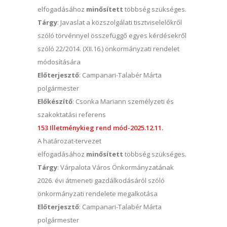
elfogadásához
minősített
többség szükséges.
Tárgy
: Javaslat a közszolgálati tisztviselelőkről
szóló törvénnyel összefüggő egyes kérdésekről
szóló 22/2014. (XII.16.) önkormányzati rendelet
módosítására
Előterjesztő
: Campanari-Talabér Márta
polgármester
Előkészítő
: Csonka Mariann személyzeti és
szakoktatási referens
153 Illetménykieg rend mód-2025.12.11.
A határozat-tervezet
elfogadásához
minősített
többség szükséges.
Tárgy
: Várpalota Város Önkormányzatának
2026. évi átmeneti gazdálkodásáról szóló
önkormányzati rendelete megalkotása
Előterjesztő
: Campanari-Talabér Márta
polgármester