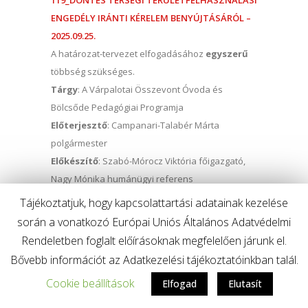
119_DÖNTÉS TÉRSÉGI TERÜLETFELHASZNÁLÁSI
ENGEDÉLY IRÁNTI KÉRELEM BENYÚJTÁSÁRÓL –
2025.09.25.
A határozat-tervezet elfogadásához
egyszerű
többség szükséges.
Tárgy
: A Várpalotai Összevont Óvoda és
Bölcsőde Pedagógiai Programja
Előterjesztő
: Campanari-Talabér Márta
polgármester
Előkészítő
: Szabó-Mórocz Viktória főigazgató,
Nagy Mónika humánügyi referens
118_A VP.-I ÖSSZEVONT ÓVODA ÉS BÖLCSŐDE
Tájékoztatjuk, hogy kapcsolattartási adatainak kezelése
PEDAGÓGIAI PROGRAMJA – 2025.09.25.
során a vonatkozó Európai Uniós Általános Adatvédelmi
118_MELLÉKLET.. – 2025.09.25.
Rendeletben foglalt előírásoknak megfelelően járunk el.
A határozat-tervezet elfogadásához
egyszerű
Bővebb információt az Adatkezelési tájékoztatóinkban talál.
többség szükséges.
Cookie beállítások
Elfogad
Elutasít
Tárgy
: Az önkormányzati tulajdonú lakások
lakbérének felülvizsgálata