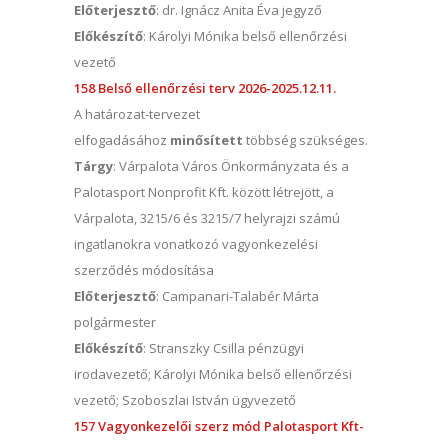
Előterjesztő
: dr. Ignácz Anita Éva jegyző
Előkészítő
: Károlyi Mónika belső ellenőrzési
vezető
158 Belső ellenőrzési terv 2026-2025.12.11.
A határozat-tervezet
elfogadásához
minősített
többség szükséges.
Tárgy
: Várpalota Város Önkormányzata és a
Palotasport Nonprofit Kft. között létrejött, a
Várpalota, 3215/6 és 3215/7 helyrajzi számú
ingatlanokra vonatkozó vagyonkezelési
szerződés módosítása
Előterjesztő
: Campanari-Talabér Márta
polgármester
Előkészítő
: Stranszky Csilla pénzügyi
irodavezető; Károlyi Mónika belső ellenőrzési
vezető; Szoboszlai István ügyvezető
157 Vagyonkezelői szerz mód Palotasport Kft-