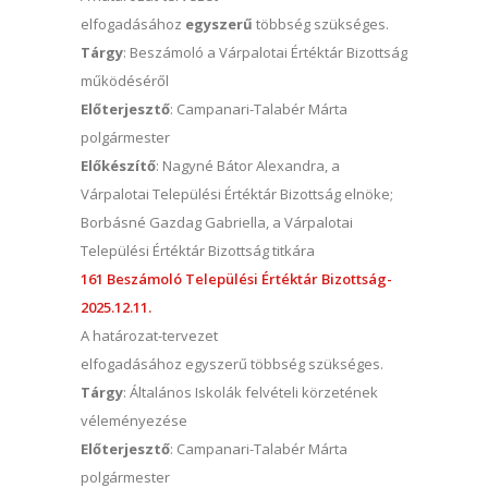
elfogadásához
egyszerű
többség szükséges.
Tárgy
: Beszámoló a Várpalotai Értéktár Bizottság
működéséről
Előterjesztő
: Campanari-Talabér Márta
polgármester
Előkészítő
: Nagyné Bátor Alexandra, a
Várpalotai Települési Értéktár Bizottság elnöke;
Borbásné Gazdag Gabriella, a Várpalotai
Települési Értéktár Bizottság titkára
161 Beszámoló Települési Értéktár Bizottság-
2025.12.11.
A határozat-tervezet
elfogadásához egyszerű
többség szükséges.
Tárgy
: Általános Iskolák felvételi körzetének
véleményezése
Előterjesztő
: Campanari-Talabér Márta
polgármester