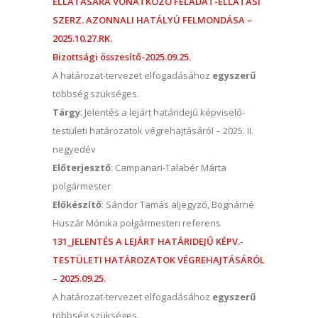
ELLÁTÁSÁRA VONATKOZÓ FELADAT-ELLÁTÁSI
SZERZ. AZONNALI HATÁLYÚ FELMONDÁSA –
2025.10.27.RK.
Bizottsági összesítő-2025.09.25.
A határozat-tervezet elfogadásához
egyszerű
többség szükséges.
Tárgy
: Jelentés a lejárt határidejű képviselő-
testületi határozatok végrehajtásáról – 2025. II.
negyedév
Előterjesztő
: Campanari-Talabér Márta
polgármester
Előkészítő
: Sándor Tamás aljegyző, Bognárné
Huszár Mónika polgármesteri referens
131_JELENTÉS A LEJÁRT HATÁRIDEJŰ KÉPV.-
TESTÜLETI HATÁROZATOK VÉGREHAJTÁSÁRÓL
– 2025.09.25.
A határozat-tervezet elfogadásához
egyszerű
többség szükséges.