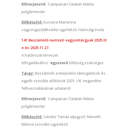
Előterjesztő:
Campanari-Talabér Márta
polgármester
Előkészítő:
Kucsera Marianna
vagyongazdálkodási ügyintéző, Hatósági Iroda
141 Beszámoló nemzeti vagyontárgyak 2025 III
n év-2025.11.27.
A határozat-tervezet
elfogadásához
egyszerű
többség szükséges
Tárgy:
Beszámoló a települési támogatások és
egyéb szociális ellátások 2025. I-III. negyedévi
felhasználásának adatairól
Előterjesztő:
Campanari-Talabér Márta
polgármester
Előkészítő:
Sándor Tamás aljegyző; Németh
Másria szociális ügyintéző