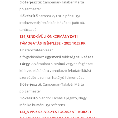
Előterjesztő
: Campanari-Talabér Márta
polgármester
Előkészítő
: Stranszky Csilla pénzügyi
irodavezető; Pecánkáné Szőkes Judit pü.
tanácsadó
134_RENDKÍVÜLI ÖNKORMÁNYZATI
TÁMOGATÁS IGÉNYLÉSE – 2025.10.27.RK.
A határozat-tervezet
elfogadásához
egyszerű
többség szükséges.
Tárgy
: A Várpalota 5. számú vegyes fogászati
küörzet ellátására vonatkozó feladatellátási
szerződés azonnali hatályú felmondása
Előterjesztő
: Campanari-Talabér Márta
polgármester
Előkészítő
: Sándor Tamás aljegyző, Nagy
Mónika humánügyi referens
133_A VP. 5 SZ. VEGYES FOGÁSZATI KÖRZET