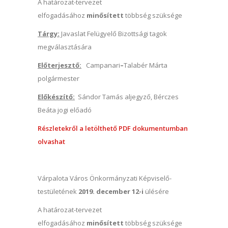
A határozat-tervezet
elfogadásához
minősített
többség szüksége
Tárgy:
Javaslat Felügyelő Bizottsági tagok
megválasztására
Előterjesztő:
Campanari
–
Talabér Márta
polgármester
Előkészítő:
Sándor Tamás aljegyző, Bérczes
Beáta jogi előadó
Részletekről a letölthető PDF dokumentumban
olvashat
Várpalota Város Önkormányzati Képviselő-
testületének
2019. december 12-i
ülésére
A határozat-tervezet
elfogadásához
minősített
többség szüksége