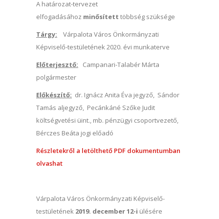
A határozat-tervezet
elfogadásához
minősített
többség szüksége
Tárgy:
Várpalota Város Önkormányzati
Képviselő-testületének 2020. évi munkaterve
Előterjesztő:
Campanari-Talabér Márta
polgármester
Előkészítő:
dr. Ignácz Anita Éva jegyző, Sándor
Tamás aljegyző, Pecánkáné Szőke Judit
költségvetési üint., mb. pénzügyi csoportvezető,
Bérczes Beáta jogi előadó
Részletekről a letölthető PDF dokumentumban
olvashat
Várpalota Város Önkormányzati Képviselő-
testületének
2019. december 12-i
ülésére