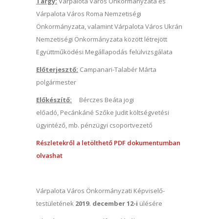
Tárgy:
Várpalota Város Önkormányzata és
Várpalota Város Roma Nemzetiségi
Önkormányzata, valamint Várpalota Város Ukrán
Nemzetiségi Önkormányzata között létrejött
Együttműködési Megállapodás felülvizsgálata
Előterjesztő:
Campanari-Talabér Márta
polgármester
Előkészítő:
Bérczes Beáta jogi
előadó, Pecánkáné Szőke Judit költségvetési
ügyintéző, mb. pénzügyi csoportvezető
Részletekről a letölthető PDF dokumentumban
olvashat
Várpalota Város Önkormányzati Képviselő-
testületének
2019. december 12-i
ülésére