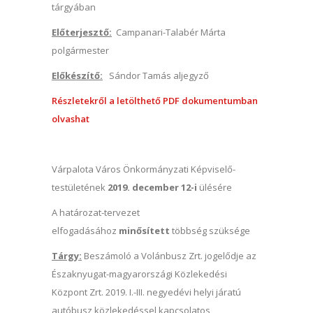
tárgyában
Előterjesztő:
Campanari-Talabér Márta
polgármester
Előkészítő:
Sándor Tamás aljegyző
Részletekről a letölthető PDF dokumentumban
olvashat
Várpalota Város Önkormányzati Képviselő-
testületének
2019. december 12-i
ülésére
A határozat-tervezet
elfogadásához
minősített
többség szüksége
Tárgy:
Beszámoló a Volánbusz Zrt. jogelődje az
Északnyugat-magyarországi Közlekedési
Központ Zrt. 2019. I.-III. negyedévi helyi járatú
autóbusz közlekedéssel kapcsolatos