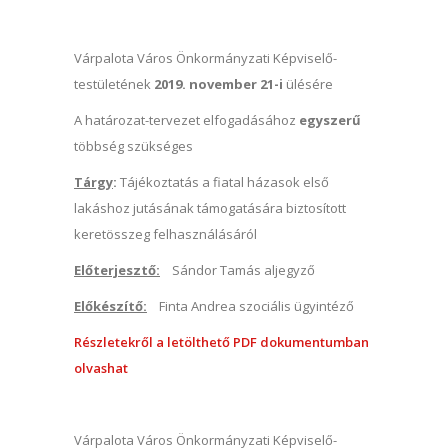
Várpalota Város Önkormányzati Képviselő-
testületének
2019. november 21-i
ülésére
A határozat-tervezet elfogadásához
egyszerű
többség szükséges
Tárgy
:
Tájékoztatás a fiatal házasok első
lakáshoz jutásának támogatására biztosított
keretösszeg felhasználásáról
Előterjesztő:
Sándor Tamás aljegyző
Előkészítő:
Finta Andrea szociális ügyintéző
Részletekről a letölthető PDF dokumentumban
olvashat
Várpalota Város Önkormányzati Képviselő-