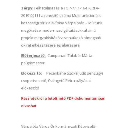
Tárgy:
Felhatalmazás a TOP-7.1.1-16-H-ERFA-
2019-00111 azonosító számú Multifunkcionális
közösségi tér kialakítása Várpalotán – Múltunk
megőrzése modern szolgáltatásokkal című
projekt megvalósítására vonatkozó támogatói
okirat elkészítésére és aláírására
Előterjesztő:
Campanari-Talabér Márta
polgármester
Előkészítő:
Pecánkáné Szőke Judit pénzügyi
csoportvezető, Csöngető Petra pályázat
előkészítő
Részletekről a letölthető PDF dokumentumban
olvashat
Várpalota Város Önkormányzati Képviselő-