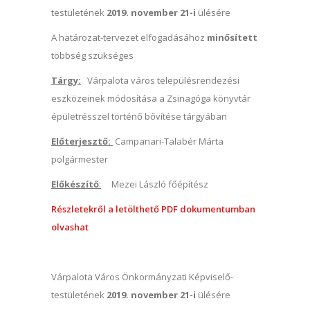
testületének
2019. november 21-i
ülésére
A határozat-tervezet elfogadásához
minősített
többség szükséges
Tárgy:
Várpalota város településrendezési
eszközeinek módosítása a Zsinagóga könyvtár
épületrésszel történő bővítése tárgyában
Előterjesztő:
Campanari-Talabér Márta
polgármester
Előkészítő
:
Mezei László főépítész
Részletekről a letölthető PDF dokumentumban
olvashat
Várpalota Város Önkormányzati Képviselő-
testületének
2019. november 21-i
ülésére