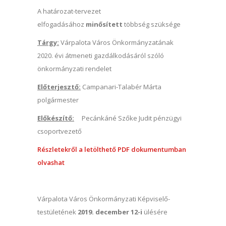
A határozat-tervezet
elfogadásához
minősített
többség szüksége
Tárgy:
Várpalota Város Önkormányzatának
2020. évi átmeneti gazdálkodásáról szóló
önkormányzati rendelet
Előterjesztő:
Campanari-Talabér Márta
polgármester
Előkészítő:
Pecánkáné Szőke Judit pénzügyi
csoportvezető
Részletekről a letölthető PDF dokumentumban
olvashat
Várpalota Város Önkormányzati Képviselő-
testületének
2019. december 12-i
ülésére