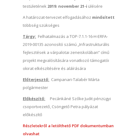
testületének
2019. november 21-i
ülésére
A határozat-tervezet elfogadásához
minősített
többség szükséges
Tárgy:
Felhatalmazás a TOP-7.1.1-16-H-ERFA-
2019-00135 azonosító számú „Infrastrukturális
fejlesztések a várpalotai zeneiskolában” című
projekt megvalósítására vonatkozó támogatói
okirat elkészítésére és aláírására
Előterjesztő:
Campanari-Talabér Márta
polgármester
Előkészítő:
Pecánkáné Szőke Judit pénzügyi
csoportvezető, Csöngető Petra pályázat
előkészítő
Részletekről a letölthető PDF dokumentumban
olvashat