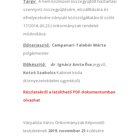
Tárgy:
A nem közművel összegyűjtött háztartási
szennyvíz összegyűjtésére, elszállítására és
elhelyezésére irányuló közszolgáltatásról szóló
17/2014. (IX.23.) önkormányzati rendelet
módosítása
Előterjesztő:
Campanari-Talabér Márta
polgármester
Előkészítő:
dr. Ignácz Anita Éva
jegyző,
Kotzó Szabolcs
Kabinet Iroda
(Környezetvédelmi ügyintéző)
Részletekről a letölthető PDF dokumentumban
olvashat
Várpalota Város Önkormányzati Képviselő-
testületének
2019. november 21-i
ülésére