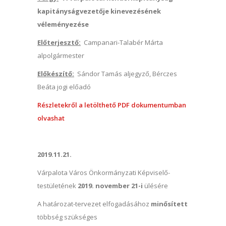
kapitányságvezetője kinevezésének
véleményezése
Előterjesztő:
Campanari-Talabér Márta
alpolgármester
Előkészítő:
Sándor Tamás aljegyző, Bérczes
Beáta jogi előadó
Részletekről a letölthető PDF dokumentumban
olvashat
2019.11.21.
Várpalota Város Önkormányzati Képviselő-
testületének
2019. november 21-i
ülésére
A határozat-tervezet elfogadásához
minősített
többség szükséges