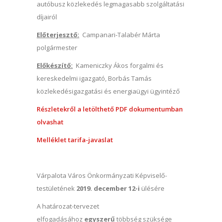
autóbusz közlekedés legmagasabb szolgáltatási
díjairól
Előterjesztő:
Campanari-Talabér Márta
polgármester
Előkészítő:
Kameniczky Ákos forgalmi és
kereskedelmi igazgató, Borbás Tamás
közlekedésigazgatási és energiaügyi ügyintéző
Részletekről a letölthető PDF dokumentumban
olvashat
Melléklet tarifa-javaslat
Várpalota Város Önkormányzati Képviselő-
testületének
2019. december 12-i
ülésére
A határozat-tervezet
elfogadásához
egyszerű
többség szüksége