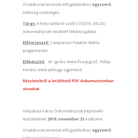
A határozat-tervezet elfogadásához
egyszerű
többség szükséges
Tárgy
:
A helyi adókról szóló 57/2010. (XII.20.)
önkormányzati rendelet felülvizsgálata
Előterjesztő:
Campanari
–
Talabér Márta
polgármester
Előkészítő:
dr. Ignácz Anita Éva jegyző, Fülöp-
Kovács Anita adóügyi ügyintéző
Részletekről a letölthető PDF dokumentumban
olvashat
Várpalota Város Önkormányzati Képviselő-
testületének
2019. november 21-i
ülésére
A határozat-tervezet elfogadásához
egyszerű