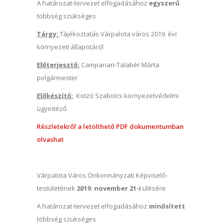
A határozat-tervezet elfogadásához
egyszerű
többség szükséges
Tárgy:
Tájékoztatás Várpalota város 2019. évi
környezeti állapotáról
Előterjesztő:
Campanari-Talabér Márta
polgármester
Előkészítő:
Kotzó Szabolcs környezetvédelmi
ügyintéző
Részletekről a letölthető PDF dokumentumban
olvashat
Várpalota Város Önkormányzati Képviselő-
testületének
2019. november 21-i
ülésére
A határozat-tervezet elfogadásához
minősített
többség szükséges