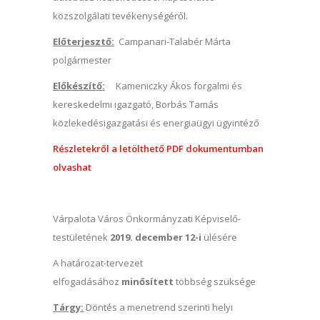
közszolgálati tevékenységéről.
Előterjesztő:
Campanari-Talabér Márta
polgármester
Előkészítő:
Kameniczky Ákos forgalmi és
kereskedelmi igazgató, Borbás Tamás
közlekedésigazgatási és energiaügyi ügyintéző
Részletekről a letölthető PDF dokumentumban
olvashat
Várpalota Város Önkormányzati Képviselő-
testületének
2019. december 12-i
ülésére
A határozat-tervezet
elfogadásához
minősített
többség szüksége
Tárgy:
Döntés a menetrend szerinti helyi