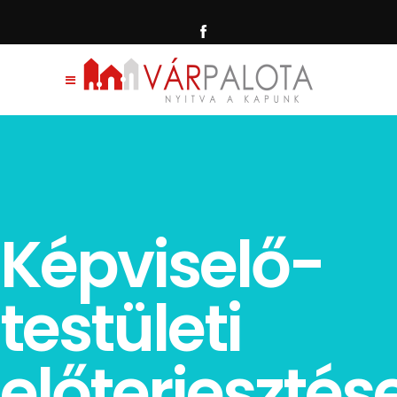
Képviselő-
testületi
előterjesztés