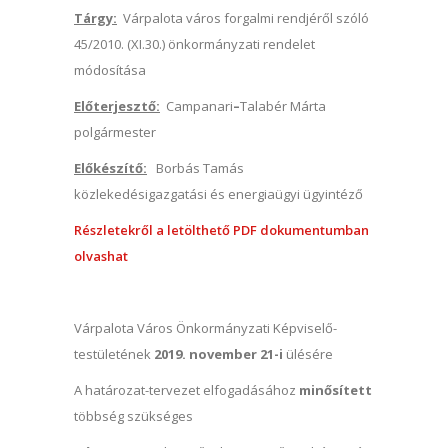
Tárgy:
Várpalota város forgalmi rendjéről szóló
45/2010. (XI.30.) önkormányzati rendelet
módosítása
Előterjesztő:
Campanari
–
Talabér Márta
polgármester
Előkészítő:
Borbás Tamás
közlekedésigazgatási és energiaügyi ügyintéző
Részletekről a letölthető PDF dokumentumban
olvashat
Várpalota Város Önkormányzati Képviselő-
testületének
2019. november 21-i
ülésére
A határozat-tervezet elfogadásához
minősített
többség szükséges