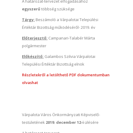
A határozat-tervezet elfogadásához
egyszerű
többség szüksége
Tárgy:
Beszámoló a Várpalotai Települési
Értéktár Bizottság működéséről- 2019. év
Előterjesztő:
Campanari-Talabér Márta
polgármester
Előkészítő:
Galambos Szilvia Várpalotai
Települési Értéktár Bizottság elnök
Részletekről a letölthető PDF dokumentumban
olvashat
Várpalota Város Önkormányzati Képviselő-
testületének
2019. december 12-i
ülésére