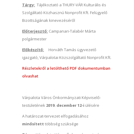
Tárgy:
Tájékoztató a THURY-VÁR Kulturális és
Szolgáltató Közhasznú Nonprofit Kft. Felügyelő
Bizottságának kinevezéséről
Előterjesztő:
Campanari-Talabér Márta
polgármester
Előkészítő:
Horváth Tamás ügyvezető
igazgató, Várpalotai Közszolgáltató Nonprofit Kft.
Részletekről a letölthető PDF dokumentumban
olvashat
Várpalota Város Önkormányzati Képviselő-
testületének
2019. december 12-i
ülésére
A határozat-tervezet elfogadásához
minősített
többség szüksége