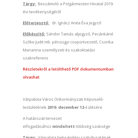
Tárgy:
Beszámoló a Polgármesteri Hivatal 2019.
évi tevékenységéről
Előterjesztő:
dr. Ignácz Anita Éva jegyző
Előkészítő:
Sándor Tamás aljegyző, Pecánkáné
Szőke Judit mb. pénzügyi csoportvezető, Csonka
Marianna személyzeti és szakoktatási
szakreferens
Részletekről a letölthető PDF dokumentumban
olvashat
Várpalota Város Önkormányzati Képviselő-
testületének
2019. december 12-i
ülésére
A határozat-tervezet
elfogadásához
minősített
többség szüksége
Tárgy:
Várpalota helyi építési szabályzatának