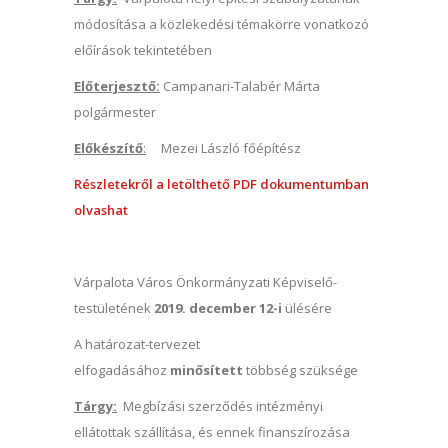
módosítása a közlekedési témakörre vonatkozó
előírások tekintetében
Előterjesztő:
Campanari-Talabér Márta
polgármester
Előkészítő
:
Mezei László főépítész
Részletekről a letölthető PDF dokumentumban
olvashat
Várpalota Város Önkormányzati Képviselő-
testületének
2019. december 12-i
ülésére
A határozat-tervezet
elfogadásához
minősített
többség szüksége
Tárgy:
Megbízási szerződés intézményi
ellátottak szállítása, és ennek finanszírozása