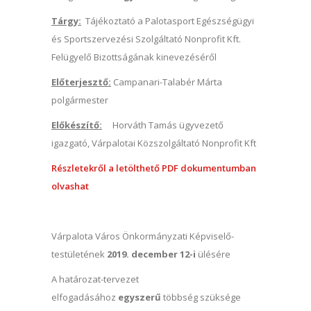
Tárgy:
Tájékoztató a Palotasport Egészségügyi
és Sportszervezési Szolgáltató Nonprofit Kft.
Felügyelő Bizottságának kinevezéséről
Előterjesztő:
Campanari-Talabér Márta
polgármester
Előkészítő:
Horváth Tamás ügyvezető
igazgató, Várpalotai Közszolgáltató Nonprofit Kft
Részletekről a letölthető PDF dokumentumban
olvashat
Várpalota Város Önkormányzati Képviselő-
testületének
2019. december 12-i
ülésére
A határozat-tervezet
elfogadásához
egyszerű
többség szüksége