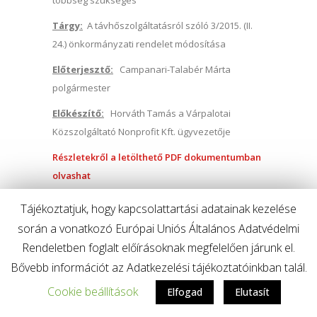
többség szükséges
Tárgy:
A távhőszolgáltatásról szóló 3/2015. (II.
24.) önkormányzati rendelet módosítása
Előterjesztő:
Campanari-Talabér Márta
polgármester
Előkészítő:
Horváth Tamás a Várpalotai
Közszolgáltató Nonprofit Kft. ügyvezetője
Részletekről a letölthető PDF dokumentumban
olvashat
Tájékoztatjuk, hogy kapcsolattartási adatainak kezelése
Várpalota Város Önkormányzati Képviselő-
során a vonatkozó Európai Uniós Általános Adatvédelmi
testületének
2019. november 21-i
ülésére
Rendeletben foglalt előírásoknak megfelelően járunk el.
Bővebb információt az Adatkezelési tájékoztatóinkban talál.
A határozat-tervezet elfogadásához
egyszerű
többség szükséges
Cookie beállítások
Elfogad
Elutasít
Tárgy:
Beszámoló a települési támogatások és