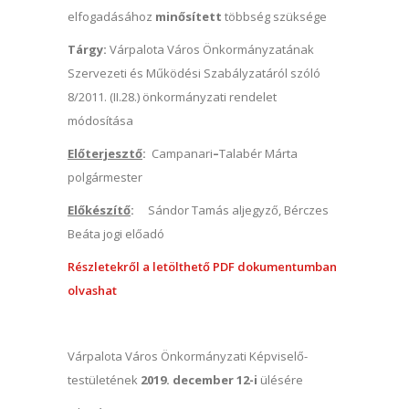
elfogadásához
minősített
többség szüksége
Tárgy:
Várpalota Város Önkormányzatának
Szervezeti és Működési Szabályzatáról szóló
8/2011. (II.28.) önkormányzati rendelet
módosítása
Előterjesztő
:
Campanari
–
Talabér Márta
polgármester
Előkészítő
:
Sándor Tamás aljegyző, Bérczes
Beáta jogi előadó
Részletekről a letölthető PDF dokumentumban
olvashat
Várpalota Város Önkormányzati Képviselő-
testületének
2019. december 12-i
ülésére