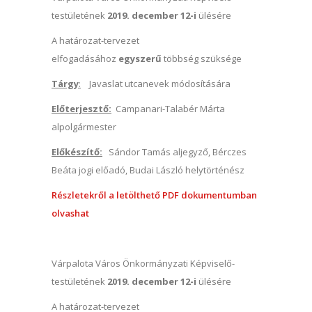
testületének
2019. december 12-i
ülésére
A határozat-tervezet
elfogadásához
egyszerű
többség szüksége
Tárgy
:
Javaslat utcanevek módosítására
Előterjesztő:
Campanari-Talabér Márta
alpolgármester
Előkészítő:
Sándor Tamás aljegyző, Bérczes
Beáta jogi előadó, Budai László helytörténész
Részletekről a letölthető PDF dokumentumban
olvashat
Várpalota Város Önkormányzati Képviselő-
testületének
2019. december 12-i
ülésére
A határozat-tervezet