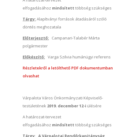
A határozat-tervezet
elfogadásához
minősített
többség szükséges
Tárgy:
Alapítványi források átadásáról szóló
döntés meghozatala
Előterjesztő:
Campanari-Talabér Márta
polgármester
Előkészítő:
Varga Szilvia humánügyi referens
Részletekről a letölthető PDF dokumentumban
olvashat
Várpalota Város Önkormányzati Képviselő-
testületének
2019. december 12-i
ülésére
A határozat-tervezet
elfogadásához
minősített
többség szükséges
Tárgy
:
A Várpalotai Rendőrkapitányság