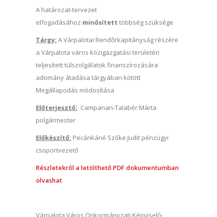
A határozat-tervezet
elfogadásához
minősített
többség szüksége
Tárgy:
A Várpalotai Rendőrkapitányság részére
a Várpalota város közigazgatási területén
teljesített túlszolgálatok finanszírozására
adomány átadása tárgyában kötött
Megállapodás módosítása
Előterjesztő:
Campanari-Talabér Márta
polgármester
Előkészítő:
Pecánkáné Szőke Judit pénzügyi
csoportvezető
Részletekről a letölthető PDF dokumentumban
olvashat
Várpalota Város Önkormányzati Képviselő-