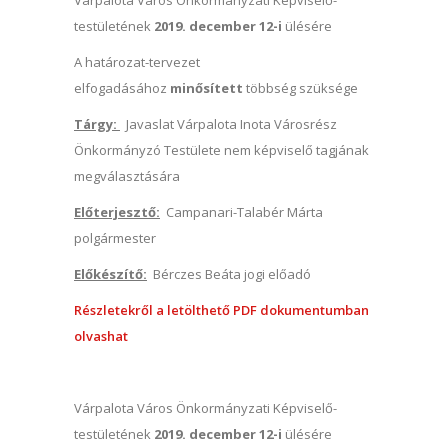
Várpalota Város Önkormányzati Képviselő-
testületének
2019. december 12-i
ülésére
A határozat-tervezet
elfogadásához
minősített
többség szüksége
Tárgy:
Javaslat Várpalota Inota Városrész
Önkormányzó Testülete nem képviselő tagjának
megválasztására
Előterjesztő:
Campanari-Talabér Márta
polgármester
Előkészítő:
Bérczes Beáta jogi előadó
Részletekről a letölthető PDF dokumentumban
olvashat
Várpalota Város Önkormányzati Képviselő-
testületének
2019. december 12-i
ülésére