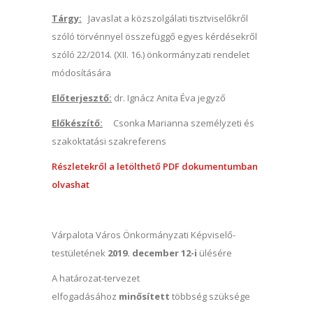
Tárgy:
Javaslat a közszolgálati tisztviselőkről
szóló törvénnyel összefüggő egyes kérdésekről
szóló 22/2014. (XII. 16.) önkormányzati rendelet
módosítására
Előterjesztő:
dr. Ignácz Anita Éva jegyző
Előkészítő:
Csonka Marianna személyzeti és
szakoktatási szakreferens
Részletekről a letölthető PDF dokumentumban
olvashat
Várpalota Város Önkormányzati Képviselő-
testületének
2019. december 12-i
ülésére
A határozat-tervezet
elfogadásához
minősített
többség szüksége