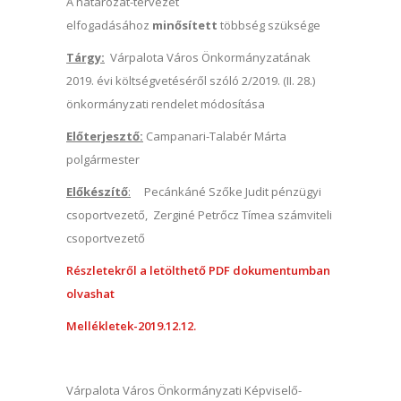
A határozat-tervezet
elfogadásához
minősített
többség szüksége
Tárgy:
Várpalota Város Önkormányzatának
2019. évi költségvetéséről szóló 2/2019. (II. 28.)
önkormányzati rendelet módosítása
Előterjesztő:
Campanari-Talabér Márta
polgármester
Előkészítő
:
Pecánkáné Szőke Judit pénzügyi
csoportvezető, Zerginé Petrőcz Tímea számviteli
csoportvezető
Részletekről a letölthető PDF dokumentumban
olvashat
Mellékletek-2019.12.12.
Várpalota Város Önkormányzati Képviselő-