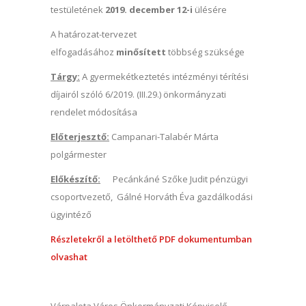
testületének
2019. december 12-i
ülésére
A határozat-tervezet
elfogadásához
minősített
többség szüksége
Tárgy:
A gyermekétkeztetés intézményi térítési
díjairól szóló 6/2019. (III.29.) önkormányzati
rendelet módosítása
Előterjesztő:
Campanari-Talabér Márta
polgármester
Előkészítő:
Pecánkáné Szőke Judit pénzügyi
csoportvezető, Gálné Horváth Éva gazdálkodási
ügyintéző
Részletekről a letölthető PDF dokumentumban
olvashat