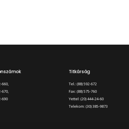
fonszámok
Titkárság
2-660,
Tel.: (88) 592-672
2-670,
Fax: (88) 575-760
2-690
Yettel: (20) 444-24-60
Telekom: (30) 385-9873