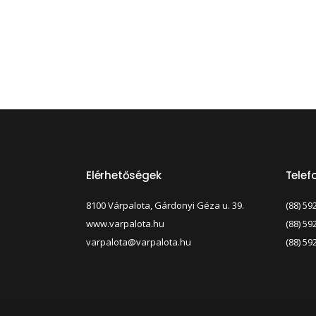
Elérhetőségek
Tele
8100 Várpalota, Gárdonyi Géza u. 39.
(88) 59
www.varpalota.hu
(88) 59
varpalota@varpalota.hu
(88) 59