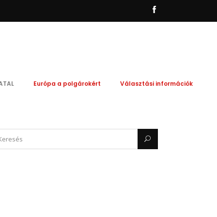
ATAL
Európa a polgárokért
Választási információk