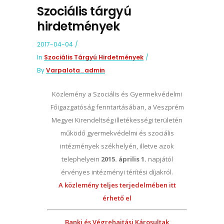
Szociális tárgyú
hirdetmények
2017-04-04
In
Szociális Tárgyú Hirdetmények
By
Varpalota_admin
Közlemény a Szociális és Gyermekvédelmi
Főigazgatóság fenntartásában, a Veszprém
Megyei Kirendeltség illetékességi területén
működő gyermekvédelmi és szociális
intézmények székhelyén, illetve azok
telephelyein
2015. április 1.
napjától
érvényes intézményi térítési díjakról.
A közlemény teljes terjedelmében itt
érhető el
Banki és Végrehajtási Károsultak