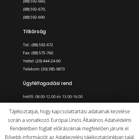
(88) 592-660,
(88) 592-670,
(88) 592-690
Titkárság
Tel.: (88) 592-672
Fax: (88) 575-760
Yettel: (20) 444-24-60
Telekom: (30) 385-9873
Ügyfélfogadási rend
hétfő: 08.00-12.00 és 13.00-16.00
szerda: 08.00-12.00 és 13.00-17.00
Tájékoztatjuk, hogy kapcsolattartási adatainak kezelése
során a vonatkozó Európai Uniós Általános Adatvédelmi
Nagy kontraszt váltása
Betűméret váltása
Rendeletben foglalt előírásoknak megfelelően járunk el.
Bővebb információt az Adatkezelési tájékoztatóinkban talál.