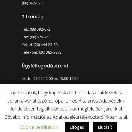
(88) 592-690
Titkárság
Tel.: (88) 592-672
Fax: (88) 575-760
Yettel: (20) 444-24-60
Telekom: (30) 385-9873
Ügyfélfogadási rend
hétfő: 08.00-12.00 és 13.00-16.00
szerda: 08.00-12.00 és 13.00-17.00
Tájékoztatjuk, hogy kapcsolattartási adatainak kezelése
során a vonatkozó Európai Uniós Általános Adatvédelmi
Nagy kontraszt váltása
Betűméret váltása
Rendeletben foglalt előírásoknak megfelelően járunk el.
Bővebb információt az Adatkezelési tájékoztatóinkban talál.
Cookie beállítások
Elfogad
Elutasít