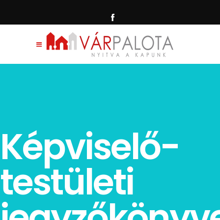
Képviselő-
testületi
jegyzőkönyv