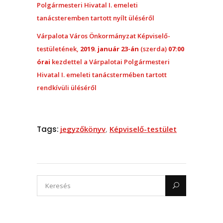
Polgármesteri Hivatal I. emeleti
tanácsteremben tartott nyílt üléséről
Várpalota Város Önkormányzat Képviselő-
testületének,
2019. január 23-án
(szerda)
07:00
órai
kezdettel a Várpalotai Polgármesteri
Hivatal I. emeleti tanácstermében tartott
rendkívüli üléséről
Tags:
jegyzőkönyv
,
Képviselő-testület