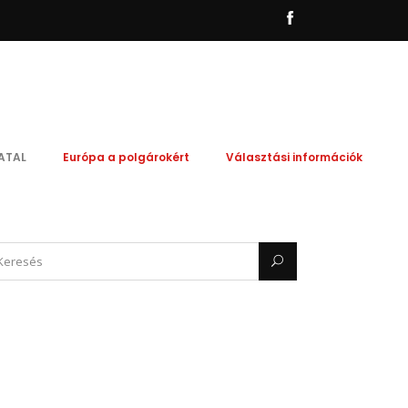
ATAL
Európa a polgárokért
Választási információk