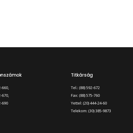
fonszámok
Titkárság
2-660,
Tel.: (88) 592-672
2-670,
Fax: (88) 575-760
2-690
Yettel: (20) 444-24-60
Telekom: (30) 385-9873