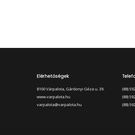
Elérhetőségek
Tele
8100 Várpalota, Gárdonyi Géza u. 39.
(88) 59
www.varpalota.hu
(88) 59
varpalota@varpalota.hu
(88) 59