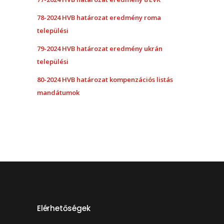
78-2024 HVB határozat eredmény roma
települési
79-2024 HVB határozat eredmény ukrán
települési
80-2024 HVB határozat kompenzációs listás
mandátumok
Elérhetőségek