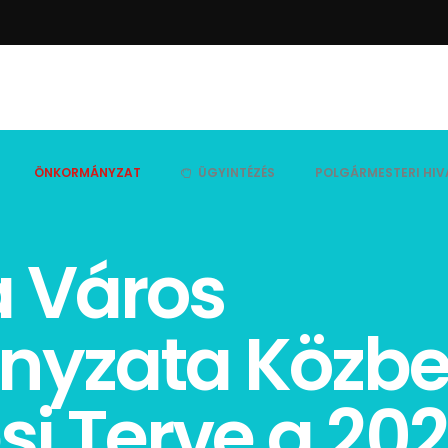
ÖNKORMÁNYZAT
ÜGYINTÉZÉS
POLGÁRMESTERI HIV
a Város
yzata Közbes
si Terve a 202