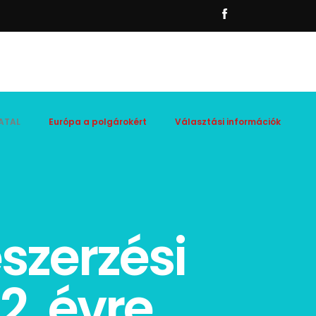
ATAL
Európa a polgárokért
Választási információk
zerzési
2. évre