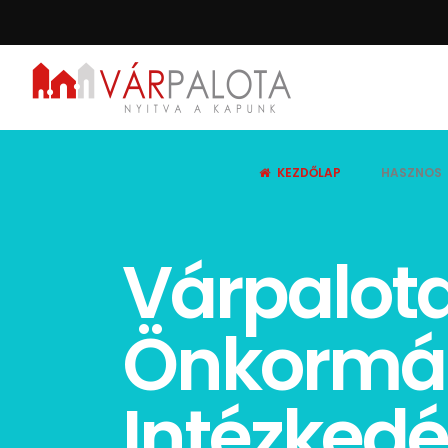
KEZDŐLAP
HASZNOS
Várpalot
Önkormán
Intézkedé