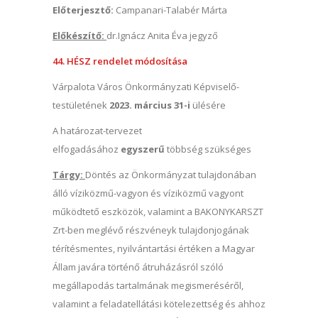
Előterjesztő:
Campanari-Talabér Márta
Előkészítő:
dr.Ignácz Anita Éva jegyző
44. HÉSZ rendelet módosítása
Várpalota Város Önkormányzati Képviselő-
testületének
2023. március 31-i
ülésére
A határozat-tervezet
elfogadásához
egyszerű
többség szükséges
Tárgy:
Döntés az Önkormányzat tulajdonában
álló víziközmű-vagyon és víziközmű vagyont
működtető eszközök, valamint a BAKONYKARSZT
Zrt-ben meglévő részvéneyk tulajdonjogának
térítésmentes, nyilvántartási értéken a Magyar
Állam javára történő átruházásról szóló
megállapodás tartalmának megismeréséről,
valamint a feladatellátási kötelezettség és ahhoz