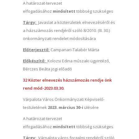
A határozat-tervezet
elfogadásához
minősített
többség szükséges
Tárgy:
Javaslat a közterületek elnevezéséről és
a házszámozás rendjéről szóló 8/2010. (III. 30.)
önkormányzati rendelet módosítására
Előterjesztő:
Campanari-Talabér Márta
Előkészítő:
Kolozsi Edina műszaki ügyintéző,
Bérczes Beáta jogi előadó
32 Közter elnevezés házszámozás rendje önk
rend mód-2023.03.30.
Várpalota Város Önkormányzati Képviselő-
testületének
2023. március 30-i
ülésére
A határozat-tervezet
elfogadásához
minősített
többség szükséges
Tárgy:
Várpalota város forgalmi rendjéről szóló