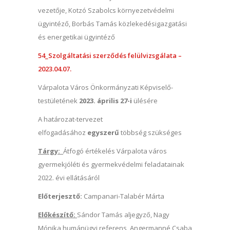
vezetője, Kotzó Szabolcs környezetvédelmi
ügyintéző, Borbás Tamás közlekedésigazgatási
és energetikai ügyintéző
54_Szolgáltatási szerződés felülvizsgálata –
2023.04.07.
Várpalota Város Önkormányzati Képviselő-
testületének
2023. április 27-i
ülésére
A határozat-tervezet
elfogadásához
egyszerű
többség szükséges
Tárgy:
Átfogó értékelés Várpalota város
gyermekjóléti és gyermekvédelmi feladatainak
2022. évi ellátásáról
Előterjesztő:
Campanari-Talabér Márta
Előkészítő:
Sándor Tamás aljegyző, Nagy
Mónika humánügyi referens, Angermanné Csaba