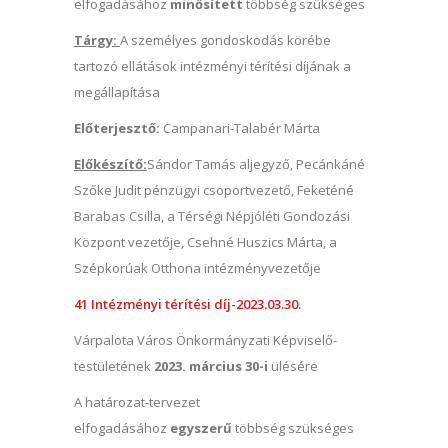
elfogadásához
minősített
többség szükséges
Tárgy:
A személyes gondoskodás körébe
tartozó ellátások intézményi térítési díjának a
megállapítása
Előterjesztő:
Campanari-Talabér Márta
Előkészítő:
Sándor Tamás aljegyző, Pecánkáné
Szőke Judit pénzügyi csoportvezető, Feketéné
Barabas Csilla, a Térségi Népjóléti Gondozási
Központ vezetője, Csehné Huszics Márta, a
Szépkorúak Otthona intézményvezetője
41 Intézményi térítési díj-2023.03.30.
Várpalota Város Önkormányzati Képviselő-
testületének
2023. március 30-i
ülésére
A határozat-tervezet
elfogadásához
egyszerű
többség szükséges