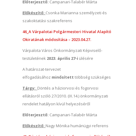
Előterjesztő:
Campanari-Talabér Márta
Előkészítő:
Csonka Marianna személyzeti és
szakoktatási szakreferens
46_A Várpalotai Polgármesteri Hivatal Alapító
Okiratának módosítása – 2023.04.27.
Várpalota Város Önkormányzati Képviselő-
testületének
2023. április 27-i
ülésére
A határozat-tervezet
elfogadásához
minősített
többség szükséges
Tárgy:
Döntés a háziorvosi és fogorvosi
ellátásról szóló 27/2010. (IX.14.) önkormányzati
rendelet hatályon kívül helyezéséről
Előterjesztő:
Campanari-Talabér Márta
Előkészítő:
Nagy Mónika humánügyi referens