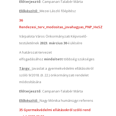
Előterjesztő:
Campanari-Talabér Márta
Előkészítő:
Mezei László főépítész
36
Rendezesi_terv_modositas_jovahagyas_PNP_HeSZ
Várpalota Város Önkormányzati Képviselő-
testületének
2023. március 30-i
ülésére
A határozat-tervezet
elfogadásához
minősített
többség szükséges
Tárgy:
Javaslat a gyermekvédelmi ellátásokról
szóló 9/2018. (II. 22.) önkormányzati rendelet
módosítására
Előterjesztő:
Campanari-Talabér Márta
Előkészítő:
Nagy Mónika humánügyi referens
35 Gyermekvédelmi ellátásokról szóló rend