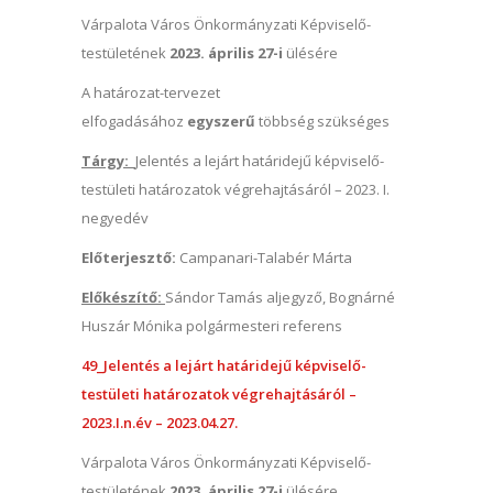
Várpalota Város Önkormányzati Képviselő-
testületének
2023. április 27-i
ülésére
A határozat-tervezet
elfogadásához
egyszerű
többség szükséges
Tárgy:
Jelentés a lejárt határidejű képviselő-
testületi határozatok végrehajtásáról – 2023. I.
negyedév
Előterjesztő:
Campanari-Talabér Márta
Előkészítő:
Sándor Tamás aljegyző, Bognárné
Huszár Mónika polgármesteri referens
49_Jelentés a lejárt határidejű képviselő-
testületi határozatok végrehajtásáról –
2023.I.n.év – 2023.04.27.
Várpalota Város Önkormányzati Képviselő-
testületének
2023. április 27-i
ülésére