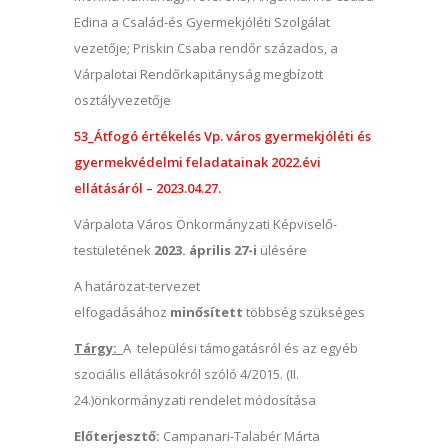
Edina a Család-és Gyermekjóléti Szolgálat
vezetője; Priskin Csaba rendőr százados, a
Várpalotai Rendőrkapitányság megbízott
osztályvezetője
53_Átfogó értékelés Vp. város gyermekjóléti és
gyermekvédelmi feladatainak 2022.évi
ellátásáról – 2023.04.27.
Várpalota Város Önkormányzati Képviselő-
testületének
2023. április 27-i
ülésére
A határozat-tervezet
elfogadásához
minősített
többség szükséges
Tárgy:
A települési támogatásról és az egyéb
szociális ellátásokról szóló 4/2015. (II.
24.)önkormányzati rendelet módosítása
Előterjesztő:
Campanari-Talabér Márta