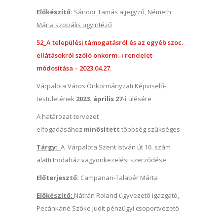
Előkészítő:
Sándor Tamás aljegyző, Németh
Mária szociális ügyintéző
52_A települési támogatásról és az egyéb szoc.
ellátásokról szóló önkorm.-i rendelet
módosítása – 2023.04.27.
Várpalota Város Önkormányzati Képviselő-
testületének
2023. április 27-i
ülésére
A határozat-tervezet
elfogadásához
minősített
többség szükséges
Tárgy:
A Várpalota Szent István út 16. szám
alatti Irodaház vagyonkezelési szerződése
Előterjesztő:
Campanari-Talabér Márta
Előkészítő:
Nátrán Roland ügyvezető igazgató,
Pecánkáné Szőke Judit pénzügyi csoportvezető