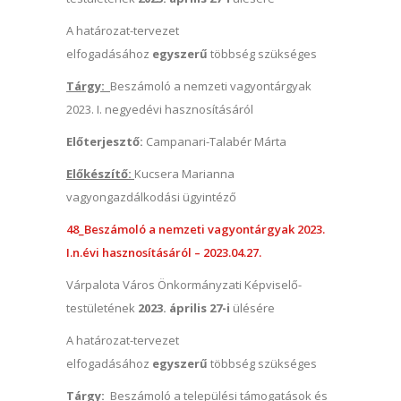
A határozat-tervezet
elfogadásához
egyszerű
többség szükséges
Tárgy:
Beszámoló a nemzeti vagyontárgyak
2023. I. negyedévi hasznosításáról
Előterjesztő:
Campanari-Talabér Márta
Előkészítő:
Kucsera Marianna
vagyongazdálkodási ügyintéző
48_Beszámoló a nemzeti vagyontárgyak 2023.
I.n.évi hasznosításáról – 2023.04.27.
Várpalota Város Önkormányzati Képviselő-
testületének
2023. április 27-i
ülésére
A határozat-tervezet
elfogadásához
egyszerű
többség szükséges
Tárgy:
Beszámoló a települési támogatások és