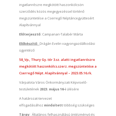
ingatlanrészre megkötött haszonkölcsön
szerződés közös megegyezéssel történő
megszüntetése a Cserregő Néptáncegyüttesért
Alapítvánnyal
Előterjesztő:
Campanari-Talabér Márta
Előkészítő:
Drágán Evelin vagyongazdálkodási
ügyintéző
58_Vp., Thury Gy. tér 3.sz. alatti ingatlanrészre
megkötött haszonkölcs.szerz. megszüntetése a
Cserregő Népt. Alapítvánnyal – 2023.05.16.rk.
Várpalota Város Önkormányzati Képviselő-
testületének
2023. május 16-i
ülésére
A határozat-tervezet
elfogadásához
minősített
többség szükséges
Tárgy:
Általános felhasználású (intézményi) és