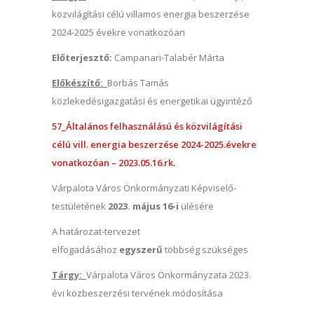
közvilágítási célú villamos energia beszerzése
2024-2025 évekre vonatkozóan
Előterjesztő:
Campanari-Talabér Márta
Előkészítő:
Borbás Tamás
közlekedésigazgatási és energetikai ügyintéző
57_Általános felhasználású és közvilágítási
célú vill. energia beszerzése 2024-2025.évekre
vonatkozóan – 2023.05.16.rk.
Várpalota Város Önkormányzati Képviselő-
testületének
2023. május 16-i
ülésére
A határozat-tervezet
elfogadásához
egyszerű
többség szükséges
Tárgy:
Várpalota Város Önkormányzata 2023.
évi közbeszerzési tervének módosítása