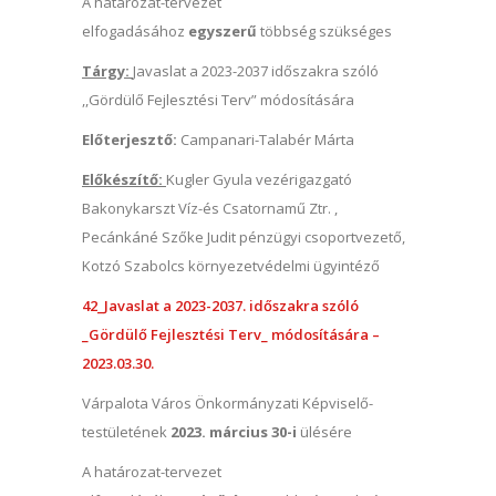
A határozat-tervezet
elfogadásához
egyszerű
többség szükséges
Tárgy:
Javaslat a 2023-2037 időszakra szóló
,,Gördülő Fejlesztési Terv” módosítására
Előterjesztő:
Campanari-Talabér Márta
Előkészítő:
Kugler Gyula vezérigazgató
Bakonykarszt Víz-és Csatornamű Ztr. ,
Pecánkáné Szőke Judit pénzügyi csoportvezető,
Kotzó Szabolcs környezetvédelmi ügyintéző
42_Javaslat a 2023-2037. időszakra szóló
_Gördülő Fejlesztési Terv_ módosítására –
2023.03.30.
Várpalota Város Önkormányzati Képviselő-
testületének
2023. március 30-i
ülésére
A határozat-tervezet