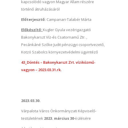
kapcsolódó vagyon Magyar Állam részére
történő átruházásáról
Előterjesztő:
Campanari-Talabér Márta
Előkészítő:
Kugler Gyula vezérigazgató
Bakonykarszt Víz-és Csatornamű Ztr. ,
Pecánkáné Szőke Judit pénzügyi csoportvezető,
Kotzó Szabolcs környezetvédelmi ügyintéző
43_Döntés – Bakonykarszt Zrt. víziközmű-
vagyon – 2023.03.31.rk.
2023.03.30.
Várpalota Város Önkormányzati Képviselő-
testületének
2023. március 30-i
ülésére