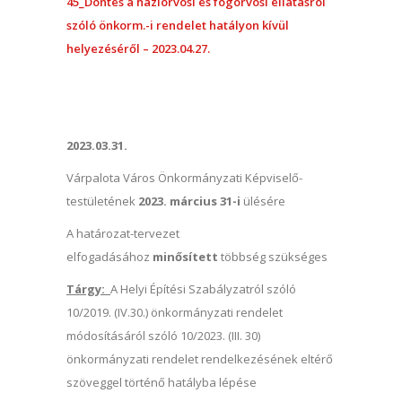
45_Döntés a háziorvosi és fogorvosi ellátásról
szóló önkorm.-i rendelet hatályon kívül
helyezéséről – 2023.04.27.
2023.03.31.
Várpalota Város Önkormányzati Képviselő-
testületének
2023. március 31-i
ülésére
A határozat-tervezet
elfogadásához
minősített
többség szükséges
Tárgy:
A Helyi Építési Szabályzatról szóló
10/2019. (IV.30.) önkormányzati rendelet
módosításáról szóló 10/2023. (III. 30)
önkormányzati rendelet rendelkezésének eltérő
szöveggel történő hatályba lépése