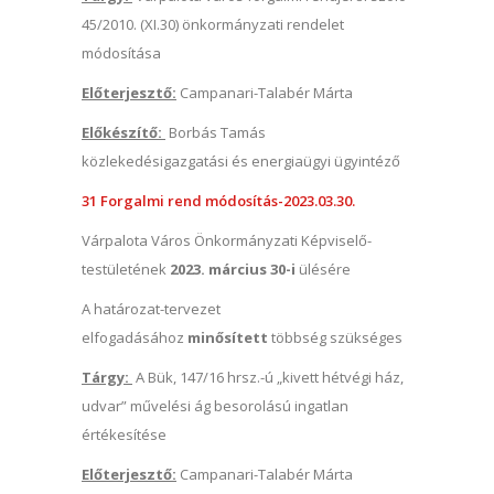
45/2010. (XI.30) önkormányzati rendelet
módosítása
Előterjesztő:
Campanari-Talabér Márta
Előkészítő:
Borbás Tamás
közlekedésigazgatási és energiaügyi ügyintéző
31 Forgalmi rend módosítás-2023.03.30.
Várpalota Város Önkormányzati Képviselő-
testületének
2023. március 30-i
ülésére
A határozat-tervezet
elfogadásához
minősített
többség szükséges
Tárgy:
A Bük, 147/16 hrsz.-ú „kivett hétvégi ház,
udvar” művelési ág besorolású ingatlan
értékesítése
Előterjesztő:
Campanari-Talabér Márta