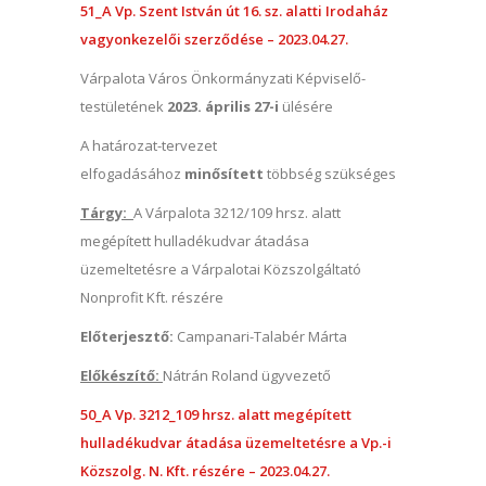
51_A Vp. Szent István út 16. sz. alatti Irodaház
vagyonkezelői szerződése – 2023.04.27.
Várpalota Város Önkormányzati Képviselő-
testületének
2023. április 27-i
ülésére
A határozat-tervezet
elfogadásához
minősített
többség szükséges
Tárgy:
A Várpalota 3212/109 hrsz. alatt
megépített hulladékudvar átadása
üzemeltetésre a Várpalotai Közszolgáltató
Nonprofit Kft. részére
Előterjesztő:
Campanari-Talabér Márta
Előkészítő:
Nátrán Roland ügyvezető
50_A Vp. 3212_109 hrsz. alatt megépített
hulladékudvar átadása üzemeltetésre a Vp.-i
Közszolg. N. Kft. részére – 2023.04.27.