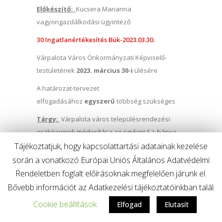
Előkészítő:
Kucsera Marianna
vagyongazdálkodási ügyintéző
30 Ingatlanértékesítés Bük-2023.03.30.
Várpalota Város Önkormányzati Képviselő-
testületének
2023. március 30-i
ülésére
A határozat-tervezet
elfogadásához
egyszerű
többség szükséges
Tárgy:
Várpalota város településrendezési
eszközeinek módosítása az egykori S-I. bánya
területére
Tájékoztatjuk, hogy kapcsolattartási adatainak kezelése
során a vonatkozó Európai Uniós Általános Adatvédelmi
Előterjesztő:
Campanari-Talabér Márta
Rendeletben foglalt előírásoknak megfelelően járunk el.
Előkészítő:
Mezei László főépítész
Bővebb információt az Adatkezelési tájékoztatóinkban talál.
29 Településrendezési döntés S1 bánya-
Cookie beállítások
Elfogad
Elutasít
2023.03.30.