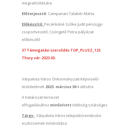
megvalósítására
Előterjesztő:
Campanari-Talabér Márta
Előkészítő:
Pecánkáné Szőke Judit pénzügyi
csoportvezető, Csöngető Petra pályázat
előkészítő
37 Támogatási szerződés TOP_PLUSZ_123
Thury vár-2023.03.
Várpalota Város Önkormányzati Képviselő-
testületének
2023. március 30-i
ülésére
A határozat-tervezet
elfogadásához
minősített
többség szükséges
Tárgy:
Várpalota Város településrendezési
eszközeinek módosítása