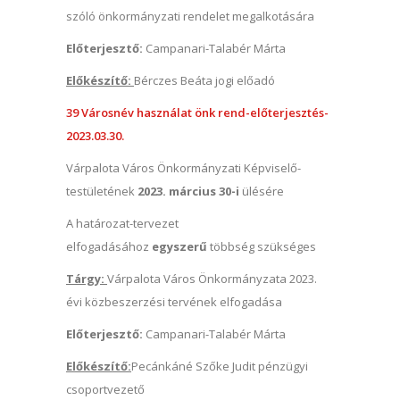
szóló önkormányzati rendelet megalkotására
Előterjesztő:
Campanari-Talabér Márta
Előkészítő:
Bérczes Beáta jogi előadó
39 Városnév használat önk rend-előterjesztés-
2023.03.30.
Várpalota Város Önkormányzati Képviselő-
testületének
2023. március 30-i
ülésére
A határozat-tervezet
elfogadásához
egyszerű
többség szükséges
Tárgy:
Várpalota Város Önkormányzata 2023.
évi közbeszerzési tervének elfogadása
Előterjesztő:
Campanari-Talabér Márta
Előkészítő:
Pecánkáné Szőke Judit pénzügyi
csoportvezető