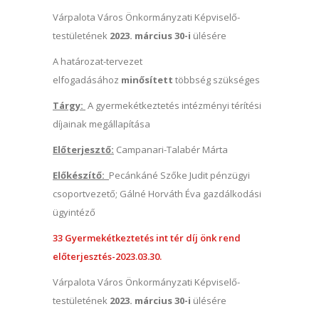
Várpalota Város Önkormányzati Képviselő-
testületének
2023. március 30-i
ülésére
A határozat-tervezet
elfogadásához
minősített
többség szükséges
Tárgy:
A gyermekétkeztetés intézményi térítési
díjainak megállapítása
Előterjesztő:
Campanari-Talabér Márta
Előkészítő:
Pecánkáné Szőke Judit pénzügyi
csoportvezető; Gálné Horváth Éva gazdálkodási
ügyintéző
33 Gyermekétkeztetés int tér díj önk rend
előterjesztés-2023.03.30.
Várpalota Város Önkormányzati Képviselő-
testületének
2023. március 30-i
ülésére