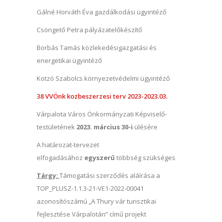
Gálné Horváth Éva gazdálkodási ügyintéző
Csöngető Petra pályázatelőkészítő
Borbás Tamás közlekedésigazgatási és
energetikai ügyintéző
Kotzó Szabolcs környezetvédelmi ügyintéző
38 VVÖnk kozbeszerzesi terv 2023-2023.03.
Várpalota Város Önkormányzati Képviselő-
testületének
2023. március 30-i
ülésére
A határozat-tervezet
elfogadásához
egyszerű
többség szükséges
Tárgy:
Támogatási szerződés aláírása a
TOP_PLUSZ-1.1.3-21-VE1-2022-00041
azonosítószámú „A Thury vár turisztikai
fejlesztése Várpalotán” című projekt