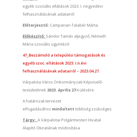
egyéb szociális ellátások 2023. I. negyedévi
felhasználásának adatairól
Előterjesztő:
Campanari-Talabér Márta
Előkészítő:
Sándor Tamás aljegyző, Németh
Mária szociális ügyintéző
47_Beszámoló a települési támogatások és
egyéb szoc. ellátások 2023. I.n.évi
felhasználásának adatairól – 2023.04.27.
Várpalota Város Önkormányzati Képviselő-
testületének
2023. április 27-i
ülésére
A határozat-tervezet
elfogadásához
minősített
többség szükséges
Tárgy:
A Várpalotai Polgármesteri Hivatal
Alapító Okiratának módosítása