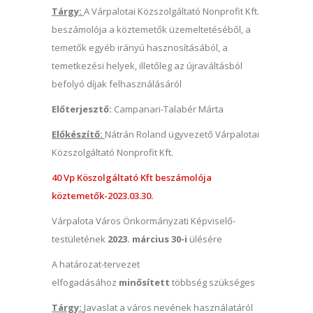
Tárgy:
A Várpalotai Közszolgáltató Nonprofit Kft.
beszámolója a köztemetők üzemeltetéséből, a
temetők egyéb irányú hasznosításából, a
temetkezési helyek, illetőleg az újraváltásból
befolyó díjak felhasználásáról
Előterjesztő:
Campanari-Talabér Márta
Előkészítő:
Nátrán Roland ügyvezető Várpalotai
Közszolgáltató Nonprofit Kft.
40 Vp Köszolgáltató Kft beszámolója
köztemetők-2023.03.30.
Várpalota Város Önkormányzati Képviselő-
testületének
2023. március 30-i
ülésére
A határozat-tervezet
elfogadásához
minősített
többség szükséges
Tárgy:
Javaslat a város nevének használatáról