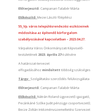
Előterjesztő:
Campanari-Talabér Márta
Előkészítő:
Mezei László főépítész
55_Vp. város településrendezési eszközeinek
módosítása az építendő körforgalom
szabályozásával kapcsolatban – 2023.04.27.
Várpalota Város Önkormányzati Képviselő-
testületének
2023. április 27-i
ülésére
A határozat-tervezet
elfogadásához
minősített
többség szükséges
Tárgy:
Szolgáltatási szerződés felülvizsgálata
Előterjesztő:
Campanari-Talabér Márta
Előkészítő:
Nátrán Roland ügyvezető igazgató,
Pecánkáné Szőke Judit pénzügyi csoportvezető;
Becze Zoltán Intézményüzemeltetési Szervezet