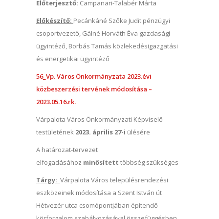
Előterjesztő:
Campanari-Talabér Márta
Előkészítő:
Pecánkáné Szőke Judit pénzügyi
csoportvezető, Gálné Horváth Éva gazdasági
ügyintéző, Borbás Tamás közlekedésigazgatási
és energetikai ügyintéző
56_Vp. Város Önkormányzata 2023.évi
közbeszerzési tervének módosítása –
2023.05.16.rk.
Várpalota Város Önkormányzati Képviselő-
testületének
2023. április 27-i
ülésére
A határozat-tervezet
elfogadásához
minősített
többség szükséges
Tárgy:
Várpalota Város településrendezési
eszközeinek módosítása a Szent István út
Hétvezér utca csomópontjában építendő
körforgalom szabályozásával összefüggésben