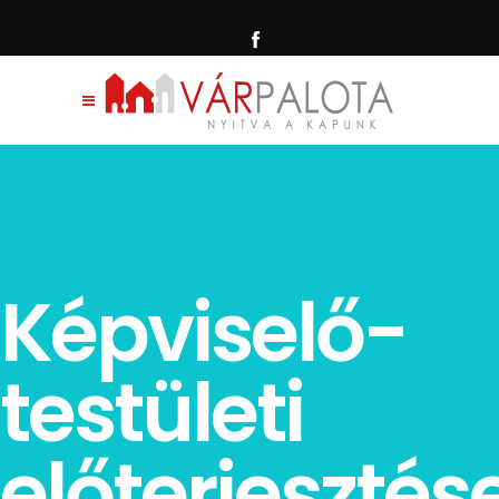
Képviselő-
testületi
előterjesztés