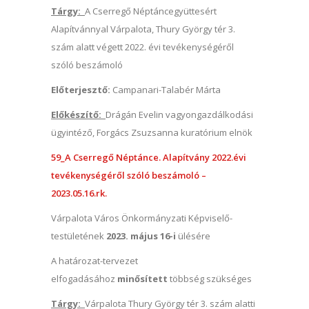
Tárgy:
A Cserregő Néptáncegyüttesért
Alapítvánnyal Várpalota, Thury György tér 3.
szám alatt végett 2022. évi tevékenységéről
szóló beszámoló
Előterjesztő:
Campanari-Talabér Márta
Előkészítő:
Drágán Evelin vagyongazdálkodási
ügyintéző, Forgács Zsuzsanna kuratórium elnök
59_A Cserregő Néptánce. Alapítvány 2022.évi
tevékenységéről szóló beszámoló –
2023.05.16.rk.
Várpalota Város Önkormányzati Képviselő-
testületének
2023. május 16-i
ülésére
A határozat-tervezet
elfogadásához
minősített
többség szükséges
Tárgy:
Várpalota Thury György tér 3. szám alatti