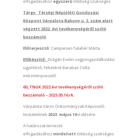
elfogadásához
egyszerű
többség szükséges
Tárgy: Térségi Népjóléti Gondozási
Központ Várpalota Bakony u. 2. szám alatt
végzett 2022. évi tevékenységéről szóló
beszámoló
Előterjesztő:
Campanari-Talabér Márta
Előkészítő:
Drágán Evelin vagyongazdálkodási
ügyintéző, Feketéné Barabas Csilla
intézményvezető
60_TNGK 2022.évi tevékenységéről szóló
beszámoló – 2023.05.16.rk.
Várpalota Város Önkormányzati Képviselő-
testületének
2023. május 16-i
ülésére
A határozat-tervezet
elfogadásához
minősített
többség szükséges