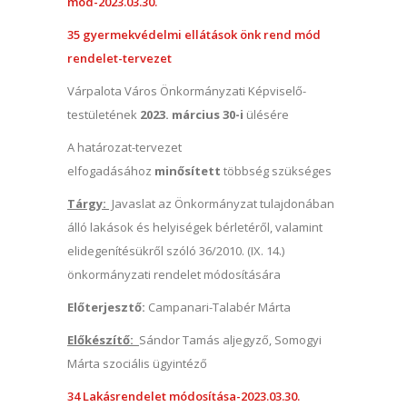
mód-2023.03.30.
35 gyermekvédelmi ellátások önk rend mód
rendelet-tervezet
Várpalota Város Önkormányzati Képviselő-
testületének
2023. március 30-i
ülésére
A határozat-tervezet
elfogadásához
minősített
többség szükséges
Tárgy:
Javaslat az Önkormányzat tulajdonában
álló lakások és helyiségek bérletéről, valamint
elidegenítésükről szóló 36/2010. (IX. 14.)
önkormányzati rendelet módosítására
Előterjesztő:
Campanari-Talabér Márta
Előkészítő:
Sándor Tamás aljegyző, Somogyi
Márta szociális ügyintéző
34 Lakásrendelet módosítása-2023.03.30.