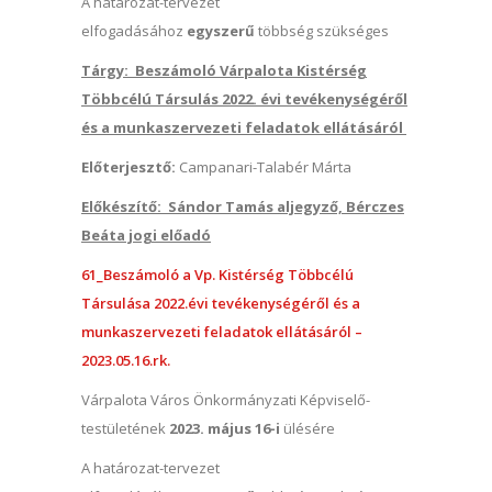
A határozat-tervezet
elfogadásához
egyszerű
többség szükséges
Tárgy: Beszámoló Várpalota Kistérség
Többcélú Társulás 2022. évi tevékenységéről
és a munkaszervezeti feladatok ellátásáról
Előterjesztő:
Campanari-Talabér Márta
Előkészítő: Sándor Tamás aljegyző, Bérczes
Beáta jogi előadó
61_Beszámoló a Vp. Kistérség Többcélú
Társulása 2022.évi tevékenységéről és a
munkaszervezeti feladatok ellátásáról –
2023.05.16.rk.
Várpalota Város Önkormányzati Képviselő-
testületének
2023. május 16-i
ülésére
A határozat-tervezet