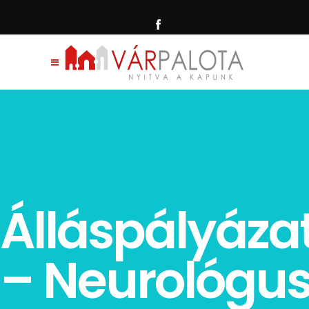
Álláspályáza
– Neurológu