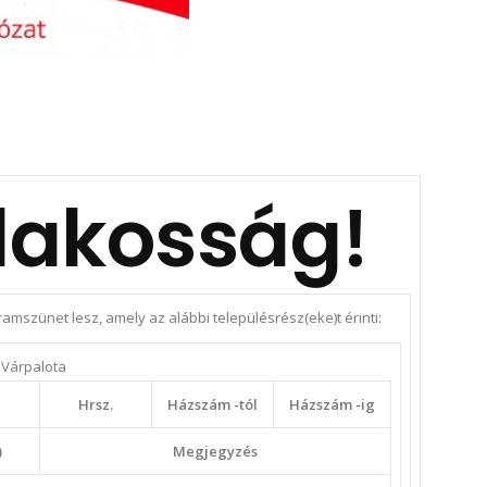
 lakosság!
amszünet lesz, amely az alábbi településrész(eke)t érinti:
Várpalota
Hrsz.
Házszám -tól
Házszám -ig
)
Megjegyzés