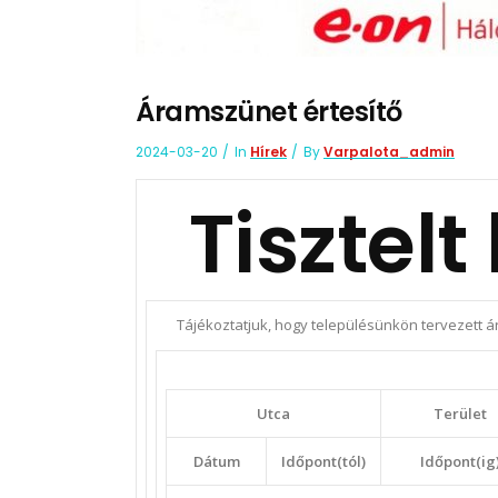
Áramszünet értesítő
2024-03-20
In
Hírek
By
Varpalota_admin
Tisztelt
Tájékoztatjuk, hogy településünkön tervezett ár
Utca
Terület
Dátum
Időpont(tól)
Időpont(ig