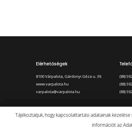
Elérhetőségek
Tele
8100 Várpalota, Gárdonyi Géza u. 39.
(88) 59
www.varpalota.hu
(88) 59
varpalota@varpalota.hu
(88) 59
Tájékoztatjuk, hogy kapcsolattartási adatainak kezelés
információt az Adat