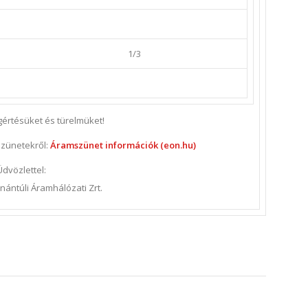
1/3
értésüket és türelmüket!
szünetekről:
Áramszünet információk (eon.hu)
Üdvözlettel:
ántúli Áramhálózati Zrt.