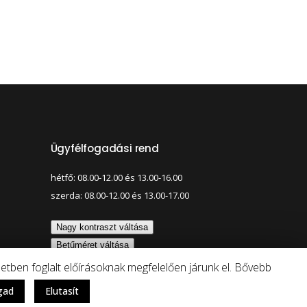
Ügyfélfogadási rend
hétfő: 08.00-12.00 és 13.00-16.00
szerda: 08.00-12.00 és 13.00-17.00
Nagy kontraszt váltása
Betűméret váltása
tben foglalt előírásoknak megfelelően járunk el. Bővebb
gad
Elutasít