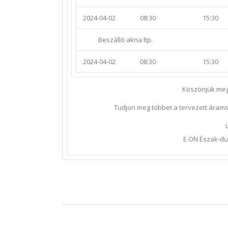
2024-04-02
08:30
15:30
Beszálló akna ltp.
2024-04-02
08:30
15:30
Köszönjük meg
Tudjon meg többet a tervezett áram
E.ON Észak-dun