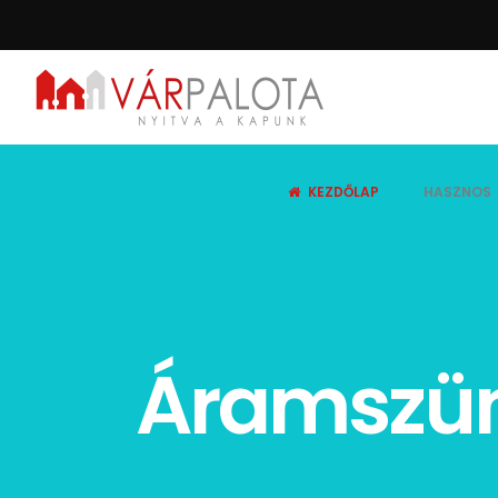
KEZDŐLAP
HASZNOS
Áramszüne