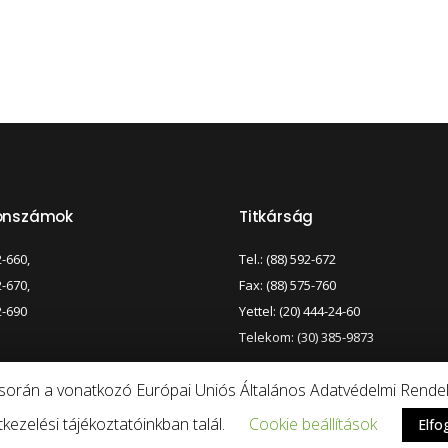
fonszámok
Titkárság
2-660,
Tel.: (88) 592-672
2-670,
Fax: (88) 575-760
2-690
Yettel: (20) 444-24-60
Telekom: (30) 385-9873
e során a vonatkozó Európai Uniós Általános Adatvédelmi Rendele
kezelési tájékoztatóinkban talál.
Cookie beállítások
Elfo