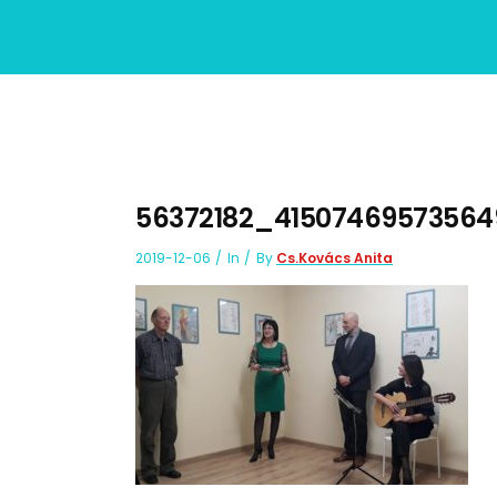
56372182_41507469573564
2019-12-06
In
By
Cs.Kovács Anita