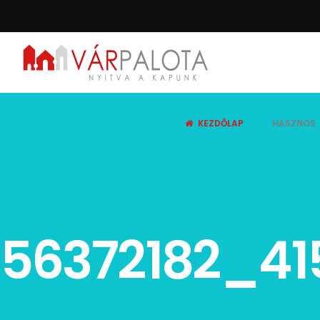
KEZDŐLAP
HASZNOS
56372182_4