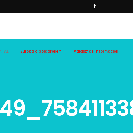
ATAL
Európa a polgárokért
Választási információk
649_7584113