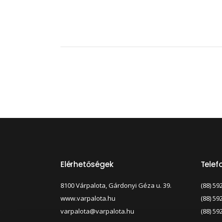
Elérhetőségek
Tele
8100 Várpalota, Gárdonyi Géza u. 39.
(88) 59
www.varpalota.hu
(88) 59
varpalota@varpalota.hu
(88) 59