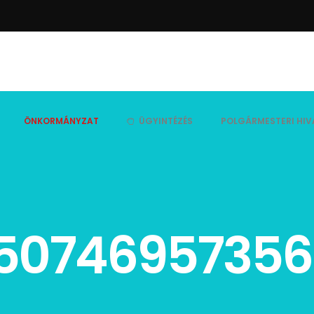
ÖNKORMÁNYZAT
ÜGYINTÉZÉS
POLGÁRMESTERI HIV
15074695735