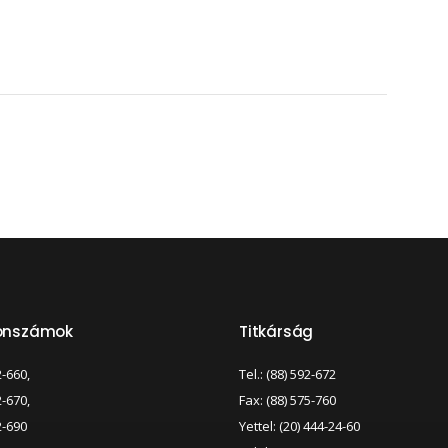
fonszámok
Titkárság
2-660,
Tel.: (88) 592-672
2-670,
Fax: (88) 575-760
2-690
Yettel: (20) 444-24-60