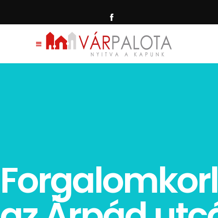
Forgalomkor
az Árpád ut