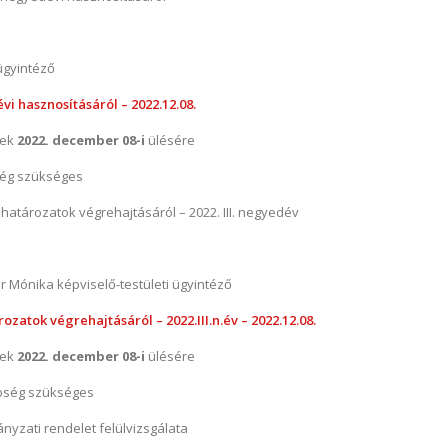
ügyintéző
i hasznosításáról – 2022.12.08.
nek
2022. december 08-i
ülésére
ég szükséges
i határozatok végrehajtásáról – 2022. III. negyedév
 Mónika képviselő-testületi ügyintéző
rozatok végrehajtásáról – 2022.III.n.év – 2022.12.08.
nek
2022. december 08-i
ülésére
bség szükséges
ányzati rendelet felülvizsgálata