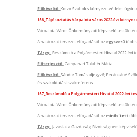
Előkészítő:
Kotzó Szabolcs környezetvédelmi ügyint
158_Tájékoztatás Várpalota város 2022.évi környezet
Várpalota Város Önkormányzati Képviselő-testületé
A határozat-tervezet elfogadásához
egyszerű
többs
Tárgy:
Beszámoló a Polgármesteri Hivatal 2022.évi 
Előterjesztő:
Campanari-Talabér Márta
Előkészítő:
Sándor Tamás aljegyző; Pecánkáné Szőke
és szakoktatási szakreferens
157_Beszámoló a Polgármesteri Hivatal 2022.évi tev
Várpalota Város Önkormányzati Képviselő-testületé
A határozat-tervezet elfogadásához
minősített
töb
Tárgy:
Javaslat a Gazdasági Bizottság nem képviselő