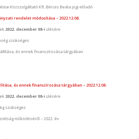
otai Közszolgáltató Kft. Bérces Beáta jogi előadó
nyzati rendelet módosítása – 2022.12.08.
nek
2022. december 08-i
ülésére
bség szükséges
állítása, és ennek finanszírozása tárgyában
ítása, és ennek finanszírozása tárgyában – 2022.12.08.
nek
2022. december 08-i
ülésére
ég szükséges
izottság működéséről – 2022. év