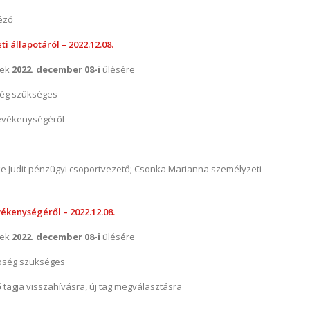
éző
i állapotáról – 2022.12.08.
nek
2022. december 08-i
ülésére
ég szükséges
tevékenységéről
 Judit pénzügyi csoportvezető; Csonka Marianna személyzeti
ékenységéről – 2022.12.08.
nek
2022. december 08-i
ülésére
bség szükséges
 tagja visszahívásra, új tag megválasztásra