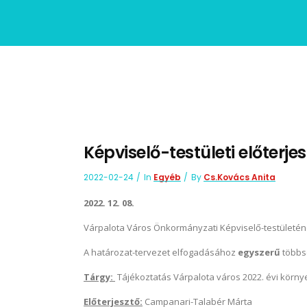
Képviselő-testületi előterje
2022-02-24
In
Egyéb
By
Cs.Kovács Anita
2022. 12. 08.
Várpalota Város Önkormányzati Képviselő-testületé
A határozat-tervezet elfogadásához
egyszerű
többs
Tárgy:
Tájékoztatás Várpalota város 2022. évi környe
Előterjesztő:
Campanari-Talabér Márta