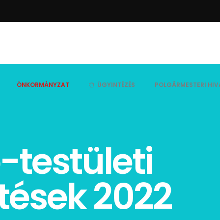
ÖNKORMÁNYZAT
ÜGYINTÉZÉS
POLGÁRMESTERI HIV
-testületi
ztések 2022