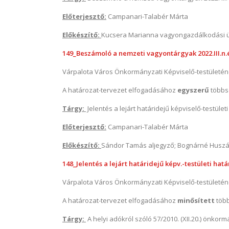
Előterjesztő:
Campanari-Talabér Márta
Előkészítő:
Kucsera Marianna vagyongazdálkodási 
149_Beszámoló a nemzeti vagyontárgyak 2022.III.n.év
Várpalota Város Önkormányzati Képviselő-testületé
A határozat-tervezet elfogadásához
egyszerű
többs
Tárgy:
Jelentés a lejárt határidejű képviselő-testület
Előterjesztő:
Campanari-Talabér Márta
Előkészítő:
Sándor Tamás aljegyző; Bognárné Huszár
148_Jelentés a lejárt határidejű képv.-testületi hatá
Várpalota Város Önkormányzati Képviselő-testületé
A határozat-tervezet elfogadásához
minősített
töb
Tárgy:
A helyi adókról szóló 57/2010. (XII.20.) önkorm