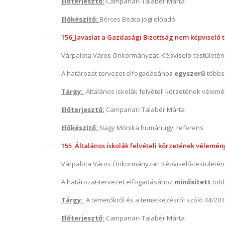
Előterjesztő:
Campanari-Talabér Márta
Előkészítő:
Bérces Beáta jogi előadó
156_Javaslat a Gazdasági Bizottság nem képviselő ta
Várpalota Város Önkormányzati Képviselő-testületé
A határozat-tervezet elfogadásához
egyszerű
többs
Tárgy:
Általános iskolák felvételi körzetének véle
Előterjesztő:
Campanari-Talabér Márta
Előkészítő:
Nagy Mónika humánügyi referens
155_Általános iskolák felvételi körzetének vélemény
Várpalota Város Önkormányzati Képviselő-testületé
A határozat-tervezet elfogadásához
minősített
töb
Tárgy:
A temetőkről és a temetkezésről szóló 44/2010
Előterjesztő:
Campanari-Talabér Márta