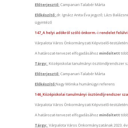
Előterjesztő:
Campanari-Talabér Márta
Előkészítő:
dr. Ignácz Anita Éva jegyző; Lázs Balázsn
ügyintéző
147_A helyi adókról szóló önkorm.-i rendelet felülvi
Várpalota Város Önkormányzati Képviselő-testületé
A határozat-tervezet elfogadásához
minősített
töb
Tárgy:
Középiskolai tanulmányi ösztöndíjrendszer 
Előterjesztő:
Campanari-Talabér Márta
Előkészítő:
Nagy Mónika humánügyi referens
146_Középiskolai tanulmányi ösztöndíjrendszer sza
Várpalota Város Önkormányzati Képviselő-testületé
A határozat-tervezet elfogadásához
minősített
töb
Tárgy:
Várpalota Város Önkormányzatának 2023. évi 