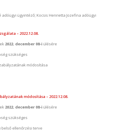
é adóügyi ügyintéző; Kocsis Henrietta Jozefina adóügyi
zsgálata – 2022.12.08.
nek
2022. december 08-i
ülésére
bség szükséges
szabályzatának módosítása
bályzatának módosítása – 2022.12.08.
nek
2022. december 08-i
ülésére
bség szükséges
belső ellenőrzési terve