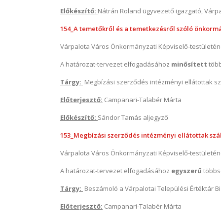
Előkészítő:
Nátrán Roland ügyvezető igazgató, Várpal
154_A temetőkről és a temetkezésről szóló önkormá
Várpalota Város Önkormányzati Képviselő-testületé
A határozat-tervezet elfogadásához
minősített
töb
Tárgy:
Megbízási szerződés intézményi ellátottak sz
Előterjesztő:
Campanari-Talabér Márta
Előkészítő:
Sándor Tamás aljegyző
153_Megbízási szerződés intézményi ellátottak száll
Várpalota Város Önkormányzati Képviselő-testületé
A határozat-tervezet elfogadásához
egyszerű
többs
Tárgy:
Beszámoló a Várpalotai Települési Értéktár B
Előterjesztő:
Campanari-Talabér Márta