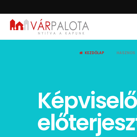
KEZDŐLAP
HASZNOS
Képviselő
előterjes