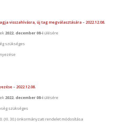
gja visszahívásra, új tag megválasztására – 2022.12.08.
nek
2022. december 08-i
ülésére
ég szükséges
ményezése
ezése – 2022.12.08.
nek
2022. december 08-i
ülésére
bség szükséges
. (XI. 30.) önkormányzati rendelet módosítása