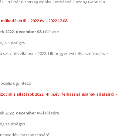
ési Értéktár Bizottság elnöke, Borbásné Gazdag Gabriella
 működéséről – 2022.év – 2022.12.08.
nek
2022. december 08-i
ülésére
ég szükséges
zociális ellátások 2022. I-III. negyedévi felhasználásának
ociális ügyintéző
ciális ellátások 2022.I-III.n.évi felhasználásának adatairól –
nek
2022. december 08-i
ülésére
ég szükséges
. negyedévi hasznosításáról