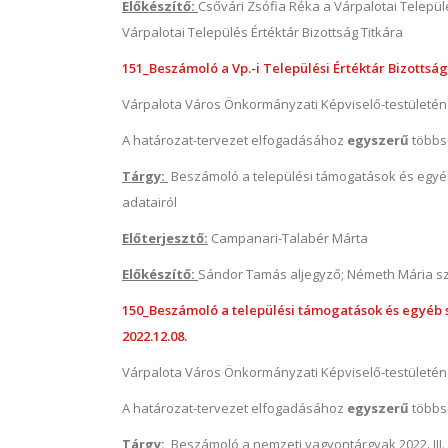
Előkészítő:
Csővári Zsófia Réka a Várpalotai Települ
Várpalotai Település Értéktár Bizottság Titkára
151_Beszámoló a Vp.-i Települési Értéktár Bizottság
Várpalota Város Önkormányzati Képviselő-testületé
A határozat-tervezet elfogadásához
egyszerű
többs
Tárgy:
Beszámoló a települési támogatások és egyéb s
adatairól
Előterjesztő:
Campanari-Talabér Márta
Előkészítő:
Sándor Tamás aljegyző; Németh Mária sz
150_Beszámoló a települési támogatások és egyéb szo
2022.12.08.
Várpalota Város Önkormányzati Képviselő-testületé
A határozat-tervezet elfogadásához
egyszerű
többs
Tárgy:
Beszámoló a nemzeti vagyontárgyak 2022. III