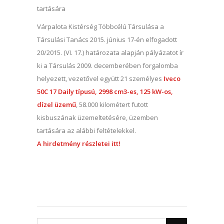
tartására
Várpalota Kistérség Többcélú Társulása a
Társulási Tanács 2015. június 17-én elfogadott
20/2015. (VI. 17.) határozata alapján pályázatot ír
ki a Társulás 2009. decemberében forgalomba
helyezett, vezetővel együtt 21 személyes
Iveco
50C 17 Daily típusú, 2998 cm3-es, 125 kW-os,
dízel üzemű
, 58.000 kilométert futott
kisbuszának üzemeltetésére, üzemben
tartására az alábbi feltételekkel.
A hirdetmény részletei itt!