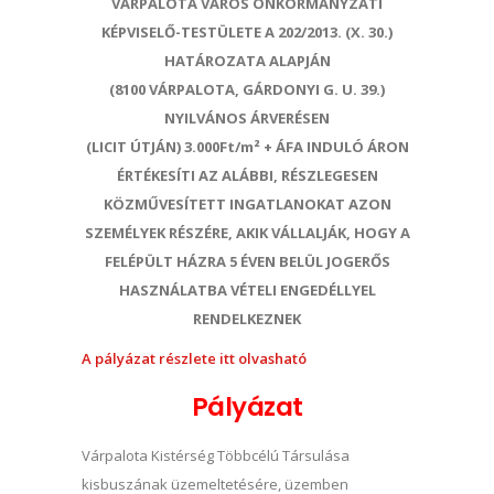
VÁRPALOTA VÁROS ÖNKORMÁNYZATI
KÉPVISELŐ-TESTÜLETE A 202/2013. (X. 30.)
HATÁROZATA ALAPJÁN
(8100 VÁRPALOTA, GÁRDONYI G. U. 39.)
NYILVÁNOS ÁRVERÉSEN
(LICIT ÚTJÁN) 3.000Ft/m² + ÁFA INDULÓ ÁRON
ÉRTÉKESÍTI AZ ALÁBBI, RÉSZLEGESEN
KÖZMŰVESÍTETT INGATLANOKAT AZON
SZEMÉLYEK RÉSZÉRE, AKIK VÁLLALJÁK, HOGY A
FELÉPÜLT HÁZRA 5 ÉVEN BELÜL JOGERŐS
HASZNÁLATBA VÉTELI ENGEDÉLLYEL
RENDELKEZNEK
A pályázat részlete itt olvasható
Pályázat
Várpalota Kistérség Többcélú Társulása
kisbuszának üzemeltetésére, üzemben