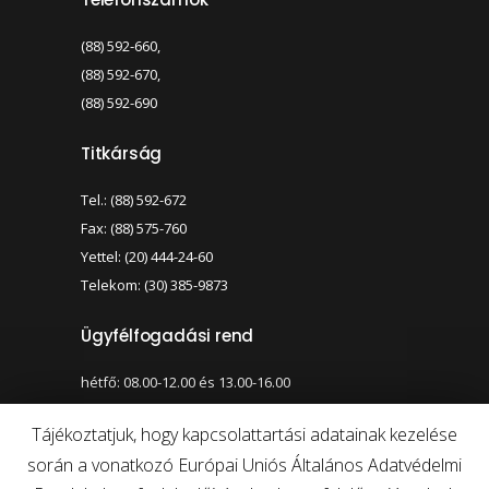
(88) 592-660,
(88) 592-670,
(88) 592-690
Titkárság
Tel.: (88) 592-672
Fax: (88) 575-760
Yettel: (20) 444-24-60
Telekom: (30) 385-9873
Ügyfélfogadási rend
hétfő: 08.00-12.00 és 13.00-16.00
szerda: 08.00-12.00 és 13.00-17.00
Tájékoztatjuk, hogy kapcsolattartási adatainak kezelése
során a vonatkozó Európai Uniós Általános Adatvédelmi
Nagy kontraszt váltása