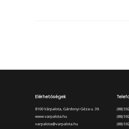
Elérhetőségek
Tele
8100 Várpalota, Gárdonyi Géza u. 39.
(88) 59
www.varpalota.hu
(88) 59
varpalota@varpalota.hu
(88) 59