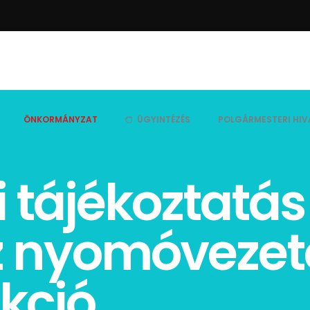
ÖNKORMÁNYZAT
ÜGYINTÉZÉS
POLGÁRMESTERI HIV
 tájékoztatás
z nyomóvezet
kció