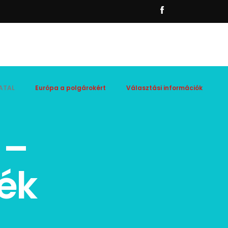
ATAL
Európa a polgárokért
Választási információk
 –
ék