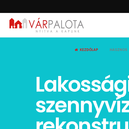
KEZDŐLAP
HASZNOS
Lakossági
szennyví
rekonstru