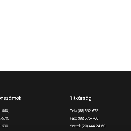
fonszámok
Titkárság
2-660,
Tel.: (88) 592-672
2-670,
Fax: (88) 575-760
2-690
Yettel: (20) 444-24-60