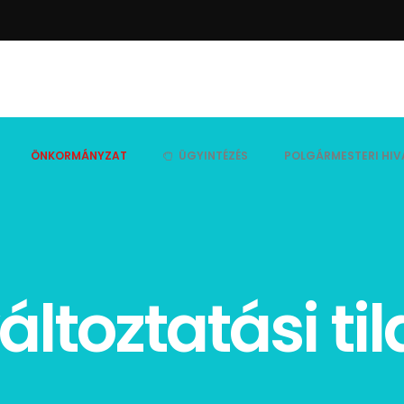
ÖNKORMÁNYZAT
ÜGYINTÉZÉS
POLGÁRMESTERI HIV
áltoztatási ti