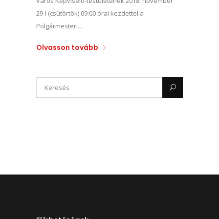
Város Képviselő-testületének 2018. november
29-i (csütörtök) 09:00 órai kezdettel a
Polgármesteri...
Olvasson tovább