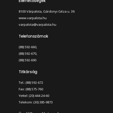
Elérhetőségek
8100 Várpalota, Gárdonyi Géza u. 39.
www.varpalota.hu
varpalota@varpalota.hu
Telefonszámok
(88) 592-660,
(88) 592-670,
(88) 592-690
Titkárság
Tel.: (88) 592-672
Fax: (88) 575-760
Yettel: (20) 444-24-60
Telekom: (30) 385-9873