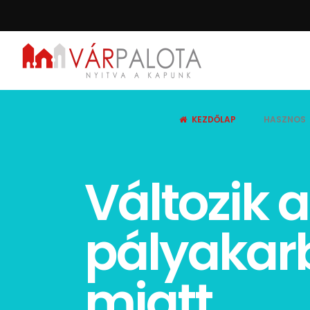
KEZDŐLAP
HASZNOS
Változik 
pályakar
miatt