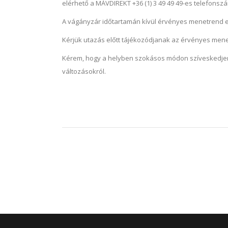
elérhető a MÁVDIREKT +36 (1) 3 49 49 49-es telefons
A vágányzár időtartamán kívül érvényes menetrend 
Kérjük utazás előtt tájékozódjanak az érvényes mene
Kérem, hogy a helyben szokásos módon szíveskedjen
változásokról.