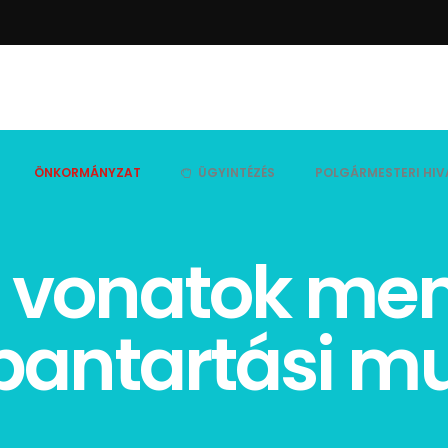
ÖNKORMÁNYZAT
ÜGYINTÉZÉS
POLGÁRMESTERI HIV
a vonatok me
bantartási m