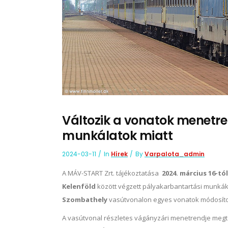
Változik a vonatok menetr
munkálatok miatt
2024-03-11
In
Hírek
By
Varpalota_admin
A MÁV-START Zrt. tájékoztatása
2024. március 16-tó
Kelenföld
között végzett pályakarbantartási munkák
Szombathely
vasútvonalon egyes vonatok módosítot
A vasútvonal részletes vágányzári menetrendje megtal