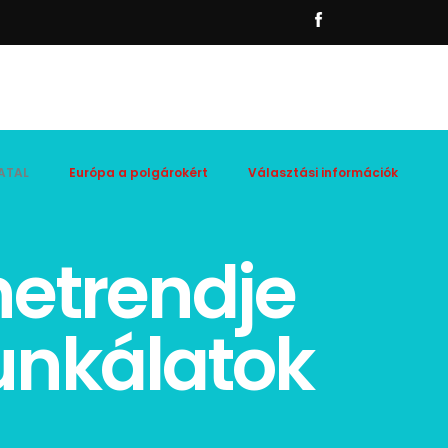
ATAL
Európa a polgárokért
Választási információk
netrendje
unkálatok