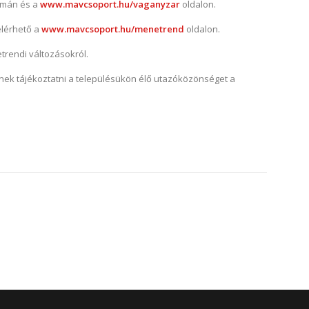
zámán és a
www.mavcsoport.hu/vaganyzar
oldalon.
elérhető a
www.mavcsoport.hu/menetrend
oldalon.
trendi változásokról.
ek tájékoztatni a településükön élő utazóközönséget a