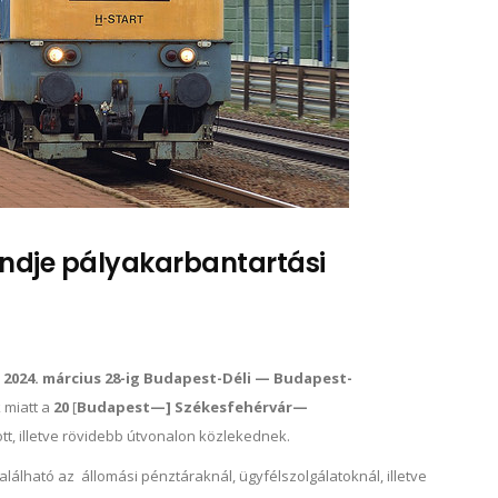
endje pályakarbantartási
l 2024. március 28-ig Budapest-Déli — Budapest-
 miatt a
20
[
Budapest—] Székesfehérvár—
t, illetve rövidebb útvonalon közlekednek.
álható az állomási pénztáraknál, ügyfélszolgálatoknál, illetve