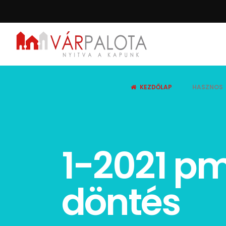
KEZDŐLAP
HASZNOS
1-2021 pm
döntés