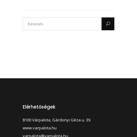
Elérhetőségek
8100 Várpalota, Gárdonyi Géza u. 39.
www.varpalota.hu
varpalota@varpalota.hu