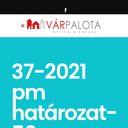
37-2021
pm
határozat-