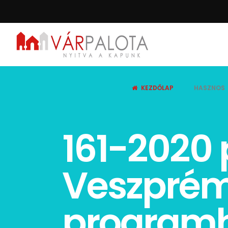
KEZDŐLAP
HASZNOS
161-2020
Veszprém
programho