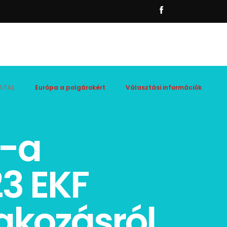
ATAL
Európa a polgárokért
Választási információk
t-a
3 EKF
akozásról