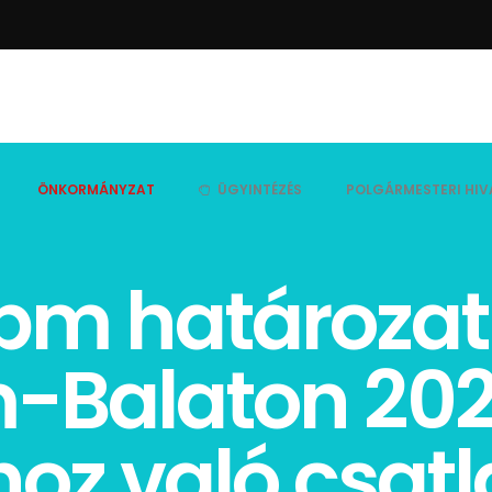
ÖNKORMÁNYZAT
ÜGYINTÉZÉS
POLGÁRMESTERI HIV
 pm határoza
-Balaton 202
z való csatl