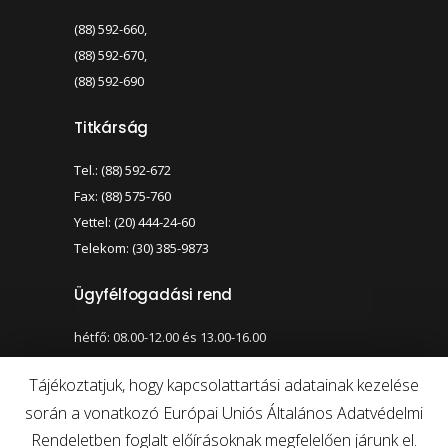
(88) 592-660,
(88) 592-670,
(88) 592-690
Titkárság
Tel.: (88) 592-672
Fax: (88) 575-760
Yettel: (20) 444-24-60
Telekom: (30) 385-9873
Ügyfélfogadási rend
hétfő: 08.00-12.00 és 13.00-16.00
szerda: 08.00-12.00 és 13.00-17.00
Tájékoztatjuk, hogy kapcsolattartási adatainak kezelése
során a vonatkozó Európai Uniós Általános Adatvédelmi
Nagy kontraszt váltása
Betűméret váltása
Rendeletben foglalt előírásoknak megfelelően járunk el.