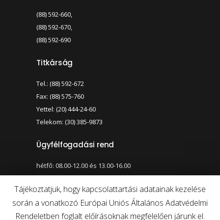
(88) 592-660,
(88) 592-670,
(88) 592-690
Titkárság
Tel.: (88) 592-672
Fax: (88) 575-760
Yettel: (20) 444-24-60
Telekom: (30) 385-9873
Ügyfélfogadási rend
hétfő: 08.00-12.00 és 13.00-16.00
szerda: 08.00-12.00 és 13.00-17.00
Tájékoztatjuk, hogy kapcsolattartási adatainak kezelése
során a vonatkozó Európai Uniós Általános Adatvédelmi
Nagy kontraszt váltása
Betűméret váltása
Rendeletben foglalt előírásoknak megfelelően járunk el.