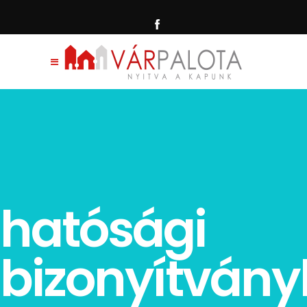
hatósági
bizonyítvány