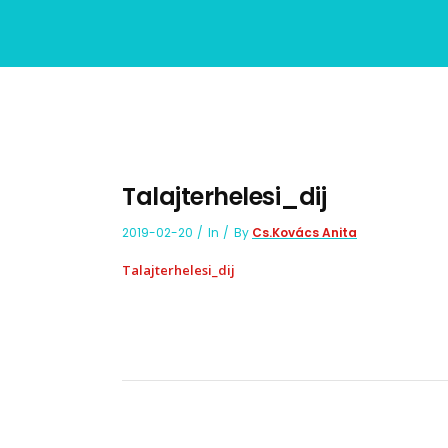
Talajterhelesi_dij
2019-02-20
In
By
Cs.Kovács Anita
Talajterhelesi_dij